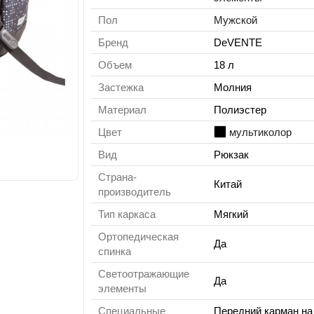
Пол
Мужской
Бренд
DeVENTE
Объем
18 л
Застежка
Молния
Материал
Полиэстер
Цвет
мультиколор
Вид
Рюкзак
Страна-
Китай
производитель
Тип каркаса
Мягкий
Ортопедическая
Да
спинка
Светоотражающие
Да
элементы
Специальные
Передний карман на