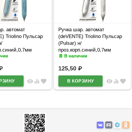
р. автомат
Ручка шар. автомат
) Triolino Пульсар
(deVENTE) Triolino Пульсар
н/
(Pulsar) н/
п.синий,0,7мм
проз.корп.синий,0,7мм
ичии
В наличии
610 (Ст12)
арт.5070609 (Ст12)
₽
125,50
₽
visibility
equalizer
favorite
visibility
equalizer
favorite