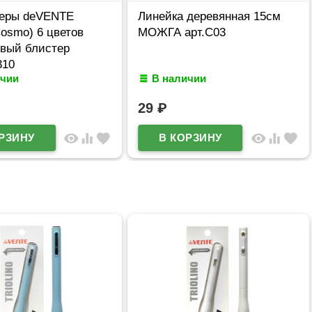
еры deVENTE
Линейка деревянная 15см
osmo) 6 цветов
МОЖГА арт.С03
овый блистер
310
ичии
В наличии
29
₽
visibility
equalizer
favorite
visibility
equalizer
favorite