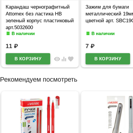
Карандаш чернографитный
Зажим для бумаги
Attomex без ластика НВ
металлический 19м
зеленый корпус пластиковый
цветной арт. SBC19
арт.5032600
В наличии
В наличии
11
₽
7
₽
visibility
equalizer
favorite
Рекомендуем посмотреть