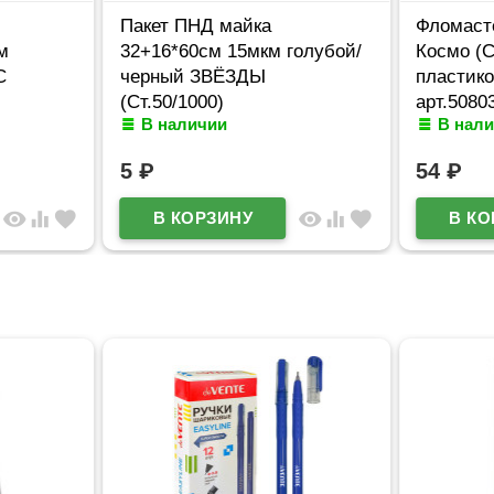
Пакет ПНД майка
Фломаст
м
32+16*60см 15мкм голубой/
Космо (C
С
черный ЗВЁЗДЫ
пластик
(Ст.50/1000)
арт.5080
В наличии
В нал
5
₽
54
₽
visibility
equalizer
favorite
visibility
equalizer
favorite