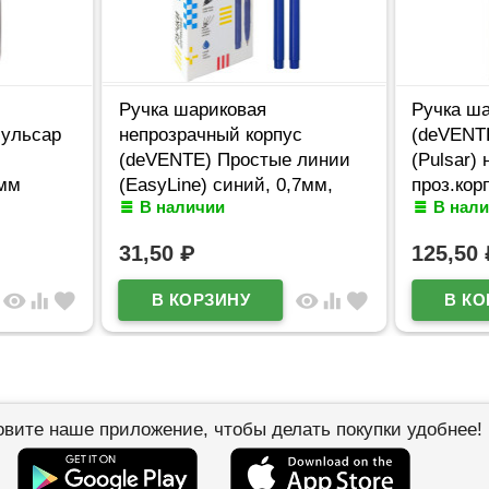
Ручка шариковая
Ручка ша
Пульсар
непрозрачный корпус
(deVENTE
(deVENTE) Простые линии
(Pulsar) 
7мм
(EasyLine) синий, 0,7мм,
проз.кор
В наличии
В нал
игла синий корпус
арт.5070
арт.5073626
31,50
₽
125,50
visibility
equalizer
favorite
visibility
equalizer
favorite
овите наше приложение, чтобы делать покупки удобнее!