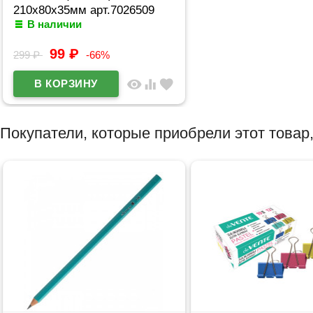
210x80x35мм арт.7026509
В наличии
99
₽
299
₽
-66%
visibility
equalizer
favorite
Покупатели, которые приобрели этот товар,