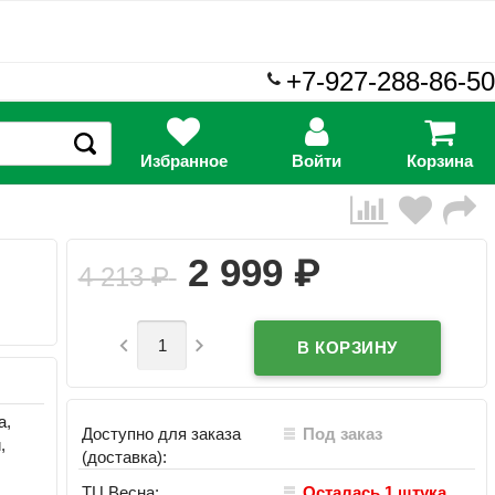
+7-927-288-86-50
Избранное
Войти
Корзина
₽
2 999
4 213
₽


а,
Доступно для заказа
Под заказ
,
(доставка):
ТЦ Весна:
Осталась 1 штука