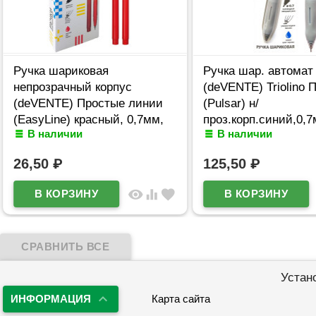
Ручка шариковая
Ручка шар. автомат
непрозрачный корпус
(deVENTE) Triolino 
(deVENTE) Простые линии
(Pulsar) н/
(EasyLine) красный, 0,7мм,
проз.корп.синий,0,
В наличии
В наличии
игла красный корпус
арт.5070611 (Ст12)
арт.5073628
26,50
₽
125,50
₽
visibility
equalizer
favorite
Устан
ИНФОРМАЦИЯ
Карта сайта