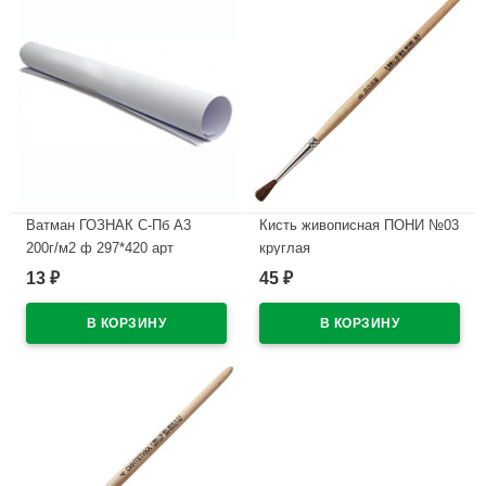
Ватман ГОЗНАК С-Пб А3
Кисть живописная ПОНИ №03
200г/м2 ф 297*420 арт
круглая
БЧ-0590
13
45
₽
₽
В наличии
В наличии