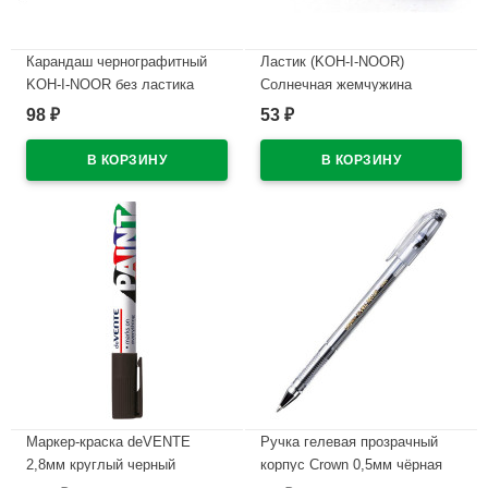
Карандаш чернографитный
Ластик (KOH-I-NOOR)
KOH-I-NOOR без ластика
Солнечная жемчужина
арт.1500 НВ
(Sunpearl) 60*18мм
98
53
₽
₽
арт.6541/40
В наличии
В наличии
Маркер-краска deVENTE
Ручка гелевая прозрачный
2,8мм круглый черный
корпус Crown 0,5мм чёрная
арт.5043401 (Ст.)