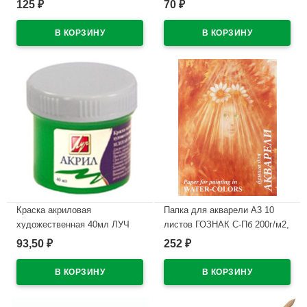
125
70
₽
₽
В наличии
В наличии
Краска акриловая
Папка для акварели А3 10
художественная 40мл ЛУЧ
листов ГОЗНАК С-Пб 200г/м2,
зеленая светлая арт.23С1474-
ФЛОРА арт.ПА3/10
93,50
252
₽
₽
08
В наличии
В наличии