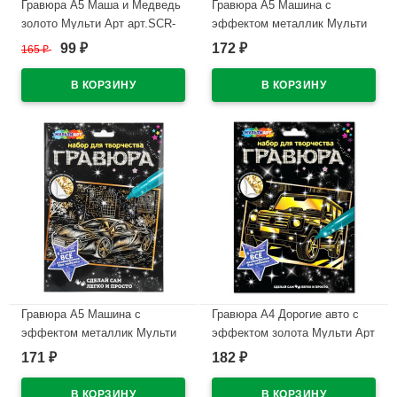
Гравюра А5 Маша и Медведь
Гравюра А5 Машина с
золото Мульти Арт арт.SCR-
эффектом металлик Мульти
MIM-131208
Арт арт.SCR-117155
99
172
165
₽
₽
₽
В наличии
В наличии
Гравюра А5 Машина с
Гравюра А4 Дорогие авто с
эффектом металлик Мульти
эффектом золота Мульти Арт
Арт арт.SCRATCHART-GOLD-
арт.SCRGOLD18X24-102563
171
182
₽
₽
CAR12
В наличии