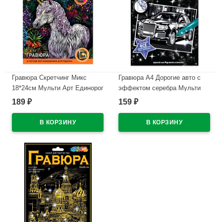
Гравюра Скретчинг Микс
Гравюра А4 Дорогие авто с
18*24см Мульти Арт Единорог
эффектом серебра Мульти
арт.SCRETCH-111542
Арт арт.SCRSILV18X24-
189
159
₽
₽
102626
В наличии
В наличии