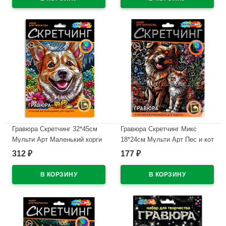
В наличии
Гравюра Скретчинг 32*45см
Гравюра Скретчинг Микс
Мульти Арт Маленький корги
18*24см Мульти Арт Пес и кот
арт.SCR30X40-123482
арт.SCRETCH-115407
312
177
₽
₽
В наличии
В наличии