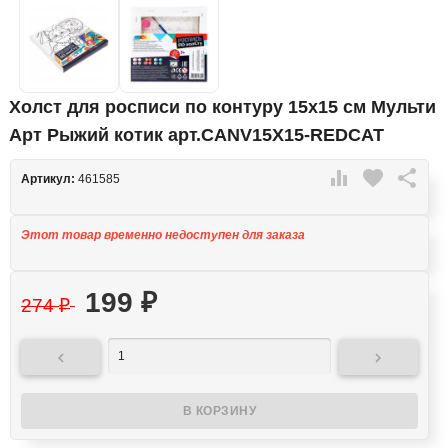
Холст для росписи по контуру 15x15 см Мульти
Арт Рыжий котик арт.CANV15X15-REDCAT

favorite

Артикул:
461585
Этот товар временно недоступен для заказа
199
₽
274
₽

