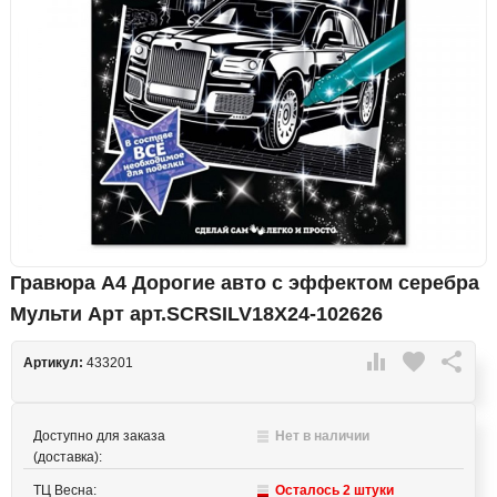
Гравюра А4 Дорогие авто с эффектом серебра
Мульти Арт арт.SCRSILV18X24-102626

favorite

Артикул:
433201
Доступно для заказа
Нет в наличии
(доставка):
ТЦ Весна:
Осталось 2 штуки