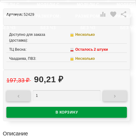
ОДЕЛИ C
МОДЕЛИ C
МОДЕЛИ C
МОДЕЛИ

favorite

Артикул:
52429
АЗМЕРОМ:
РАЗМЕРОМ:
РАЗМЕРОМ:
РАЗМЕРО
БЕЗ ЧЗ
БЕЗ ЧЗ
БЕЗ ЧЗ
БЕЗ ЧЗ
Доступно для заказа
Несколько
(доставка):
ТЦ Весна:
Осталось 2 штуки
Чаадаева, ПВЗ:
Несколько
90,21
₽
197,33
₽


Описание