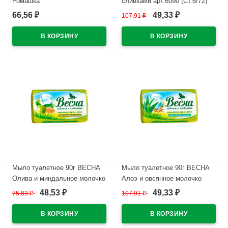
Ромашка
сливками арт.6090 (Ст.6/72)
66,56
49,33
₽
107,91
₽
₽
В наличии
В наличии
Мыло туалетное 90г ВЕСНА
Мыло туалетное 90г ВЕСНА
Олива и миндальное молочко
Алоэ и овсянное молочко
арт.6088
арт.6089
48,53
49,33
75,83
₽
107,91
₽
₽
₽
В наличии
В наличии