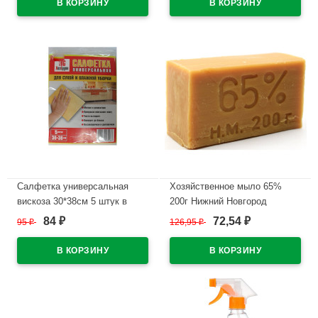
Салфетка универсальная
Хозяйственное мыло 65%
вискоза 30*38см 5 штук в
200г Нижний Новгород
упаковке
84
72,54
95
₽
126,95
₽
₽
₽
В наличии
В наличии