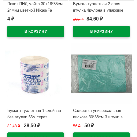
Пакет ПНД майка 30+16*55см
Бумага туалетная 2-слоя
24мкм цветной Nikas/Fa
втулка 4рулона в упаковке
17,5 метров Joy Eco белая
4
84,60
₽
165
₽
₽
В наличии
(Ст.12)
В наличии
Бумага туалетная 1-слойная
Салфетка универсальная
без втулки 53м серая
вискоза 30*38см 3 штуки в
Набережные Челны
упаковке
28,50
50
83,48
₽
56
₽
₽
₽
В наличии
В наличии