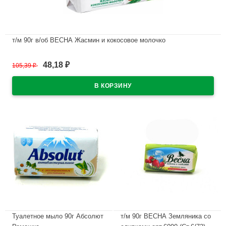
т/м 90г в/об ВЕСНА Жасмин и кокосовое молочко
В наличии
48,18
105,39
₽
₽
Туалетное мыло 90г Абсолют
т/м 90г ВЕСНА Земляника со