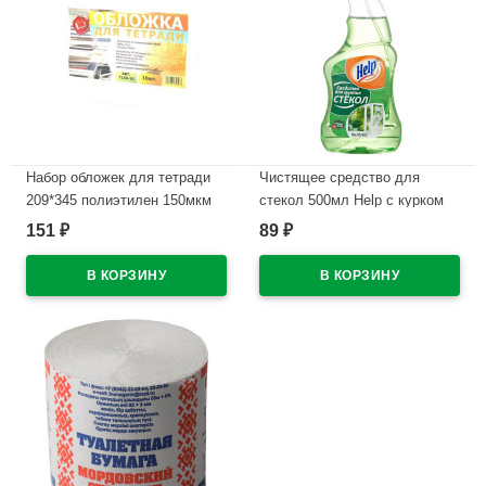
Набор обложек для тетради
Чистящее средство для
209*345 полиэтилен 150мкм
стекол 500мл Help с курком
10 штук в наборе арт Т150-10
Нашатырный спирт
151
89
₽
₽
В наличии
В наличии