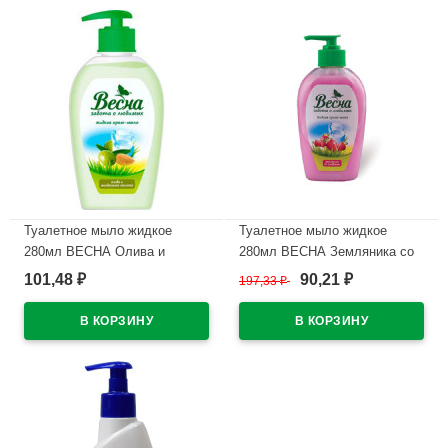
Туалетное мыло жидкое
Туалетное мыло жидкое
280мл ВЕСНА Олива и
280мл ВЕСНА Земляника со
миндальное молочко,персик
сливками арт.5099
101,48
90,21
₽
197,33
₽
₽
арт.5097/5127
В наличии
В наличии