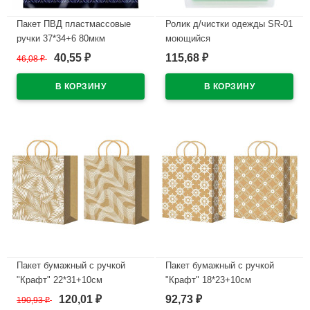
Пакет ПВД пластмассовые
Ролик д/чистки одежды SR-01
ручки 37*34+6 80мкм
моющийся
Калейдоскоп
40,55
115,68
46,08
₽
₽
₽
В наличии
В наличии
Пакет бумажный с ручкой
Пакет бумажный с ручкой
"Крафт" 22*31+10см
"Крафт" 18*23+10см
арт.ПБР59235
арт.ПБР62447
120,01
92,73
190,93
₽
₽
₽