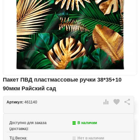
Пакет ПВД пластмассовые ручки 38*35+10
90мкм Райский сад

favorite

Артикул:
461140
Доступно для заказа
В наличии
(доставка):
ТЦ Весна:
Нет в наличии