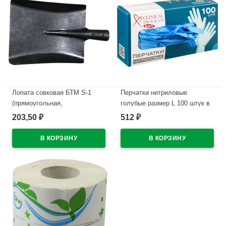
Лопата совковая БТМ S-1
Перчатки нитриловые
(прямоугольная,
голубые размер L 100 штук в
песочная,угольная)
упаковке
203,50
512
₽
₽
рельсовая сталь
В наличии
В наличии