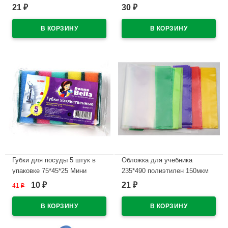
универсальная М арт У 226
универсальная М арт У 295
21
30
₽
₽
В наличии
В наличии
Губки для посуды 5 штук в
Обложка для учебника
упаковке 75*45*25 Мини
235*490 полиэтилен 150мкм
универсальная М арт У 235
10
21
41
₽
₽
₽
В наличии
В наличии