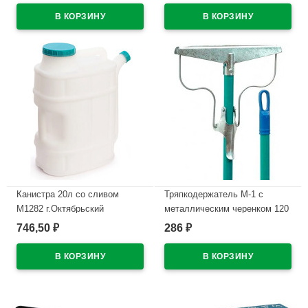
Канистра 20л со сливом
Тряпкодержатель М-1 с
М1282 г.Октябрьский
металлическим черенком 120
см уп.
746,50
286
₽
₽
В наличии
В наличии