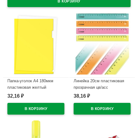
Папка-уголок А4 180мкм
Линейка 20см пластиковая
пластиковая желтый
прозрачная цв/асс
флюорисцентная Неоновый
32,16
38,16
₽
₽
В наличии
Кристалл (Neon Crystal)
СТАММ арт.ЛН12,ЛН110
В наличии