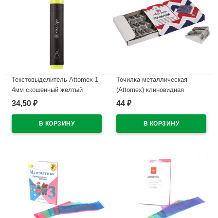
Текстовыделитель Attomex 1-
Точилка металлическая
4мм скошенный желтый
(Attomex) клиновидная
арт.5045300
двойная арт.4071305
34,50
44
₽
₽
В наличии
В наличии