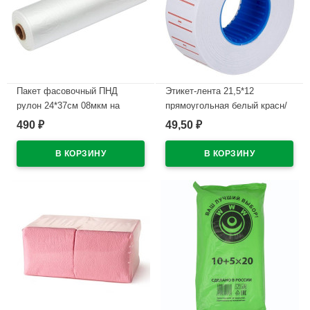
Пакет фасовочный ПНД
Этикет-лента 21,5*12
рулон 24*37см 08мкм на
прямоугольная белый красн/
втулке
полоса 800этикеток арт.30-
490
49,50
₽
₽
1652
В наличии
В наличии