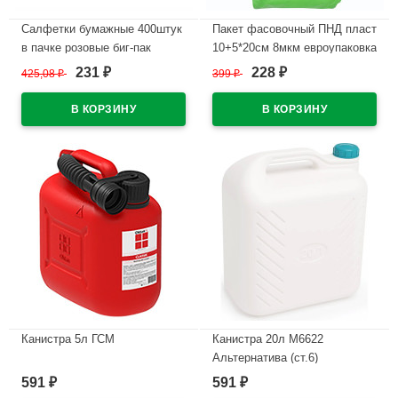
Салфетки бумажные 400штук
Пакет фасовочный ПНД пласт
в пачке розовые биг-пак
10+5*20см 8мкм евроупаковка
231
228
425,08
₽
399
₽
₽
₽
В наличии
В наличии
Канистра 5л ГСМ
Канистра 20л М6622
Альтернатива (ст.6)
В наличии
591
591
₽
₽
В наличии