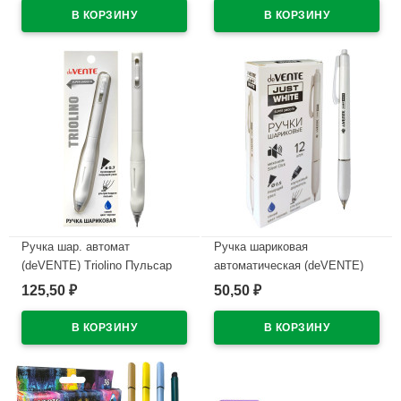
синий корпус арт.5073626
арт.5070610 (Ст12)
В наличии
В наличии
Ручка шар. автомат
Ручка шариковая
(deVENTE) Triolino Пульсар
автоматическая (deVENTE)
(Pulsar) н/
ПРОСТО БЕЛЫЙ (JUST
125,50
50,50
₽
₽
проз.корп.синий,0,7мм
WHITE) непрозрачный корпус,
арт.5070609 (Ст12)
каучуковый держатель,
синий, 0,5мм, масло
В наличии
арт.5070500 (Ст.12)
В наличии