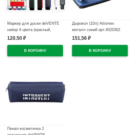
Маркер для доски deVENTE
Дырокол (10л) Attomex
набор 4 цвета (красный,
металл синий арт.4020302
синий, черный, зеленый) 2мм
120,50
151,56
₽
₽
В наличии
колпачок со стирателем и
магнитом для крепления
арт.5040605 (Ст.4)
В наличии
Пенал-косметичка 2
отделения deVENTE