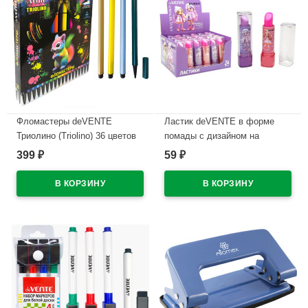
Фломастеры deVENTE
Ластик deVENTE в форме
Триолино (Triolino) 36 цветов
помады с дизайном на
трехгранные картонная
корпусе арт.8030619
399
59
₽
₽
коробка арт.5084500
В наличии
В наличии