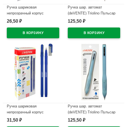
Ручка шариковая
Ручка шар. автомат
непрозрачный корпус
(deVENTE) Triolino Пульсар
(deVENTE) Простые линии
(Pulsar) н/
26,50
125,50
₽
₽
(EasyLine) красный, 0,7мм,
проз.корп.синий,0,7мм
игла красный корпус
арт.5070611 (Ст12)
арт.5073628
В наличии
В наличии
Ручка шариковая
Ручка шар. автомат
непрозрачный корпус
(deVENTE) Triolino Пульсар
(deVENTE) Простые линии
(Pulsar) н/
31,50
125,50
₽
₽
(EasyLine) синий, 0,7мм, игла
проз.корп.синий,0,7мм