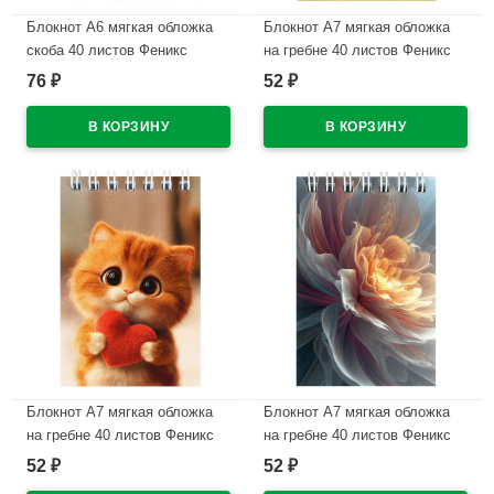
Блокнот А6 мягкая обложка
Блокнот А7 мягкая обложка
скоба 40 листов Феникс
на гребне 40 листов Феникс
Зайка-босс глянцевая
Собачка в шапочке УФ-лак
76
52
₽
₽
ламинация арт.74040
арт.74611
В наличии
В наличии
Блокнот А7 мягкая обложка
Блокнот А7 мягкая обложка
на гребне 40 листов Феникс
на гребне 40 листов Феникс
Котик с сердечком УФ-лак
Сияющий цветок УФ-лак
52
52
₽
₽
арт.74610
арт.74612