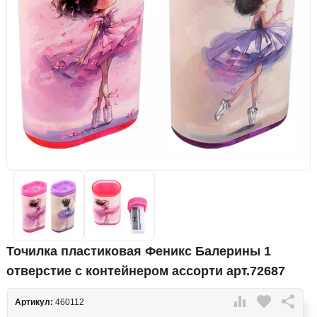
Точилка пластиковая Феникс Балерины 1
отверстие с контейнером ассорти арт.72687

favorite

Артикул:
460112