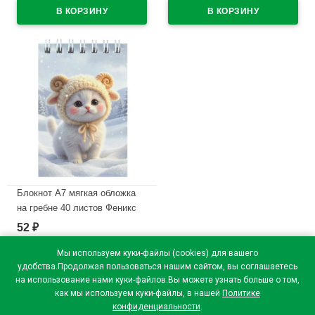
В наличии
В наличии
Блокнот А7 мягкая обложка
на гребне 40 листов Феникс
Котенок-барашек УФ-лак
52
₽
арт.74609
Мы используем куки-файлы (cookies) для вашего
В наличии
удобства.Продолжая пользоваться нашим сайтом, вы соглашаетесь
на использование нами куки-файлов.Вы можете узнать больше о том,
как мы используем куки-файлы, в нашей
Политике
конфиденциальности
.