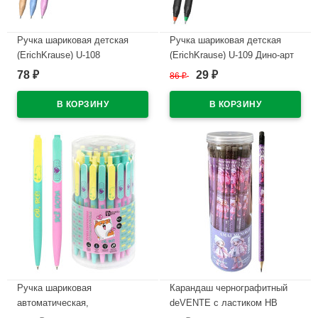
Ручка шариковая детская
Ручка шариковая детская
(ErichKrause) U-108
(ErichKrause) U-109 Дино-арт
Объедение (Yummy) синий,
(Dino Art) синий, 1,0/0,3мм,
78
29
₽
86
₽
₽
1,0/0,3мм, игла арт.63106
игла арт.63109 (Ст.50)
(Ст.50)
В наличии
В наличии
Ручка шариковая
Карандаш чернографитный
автоматическая,
deVENTE с ластиком HB
непрозрачный корпус
Триолино (Triolino) Амай