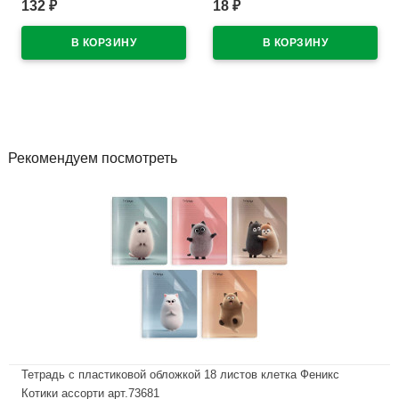
132
18
₽
₽
(Феникс) "Ой! Всё" синий,
Меноко (Amai Menoko) корпус
0,7мм арт.69544 (Ст.30)
трехгранный арт.5032605
В наличии
В наличии
Рекомендуем посмотреть
Тетрадь с пластиковой обложкой 18 листов клетка Феникс
Котики ассорти арт.73681