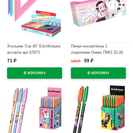
Угольник 7см 45° ErichKrause
Пенал-косметичка 1
ассорти арт.57873
отделение Оникс ПМО 32-20
Аниме с пандами
71
99
₽
145
₽
₽
В наличии
225х190х80мм полиэстр
В наличии