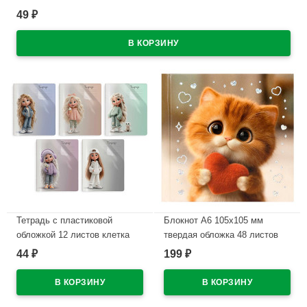
49
₽
В наличии
Тетрадь с пластиковой
Блокнот А6 105х105 мм
обложкой 12 листов клетка
твердая обложка 48 листов
Феникс Милашки ассорти
Феникс Котик с сердечком
44
199
₽
₽
арт.73678
клетка тиснение фольгой
арт.74961
В наличии
В наличии