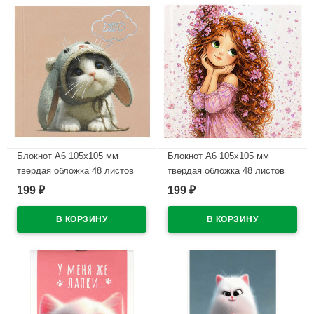
Блокнот А6 105х105 мм
Блокнот А6 105х105 мм
твердая обложка 48 листов
твердая обложка 48 листов
Феникс Котенок-зайчик клетка
Феникс Девочка-Весна клетка
199
199
₽
₽
тиснение фольгой арт.74962
тиснение фольгой арт.74960
В наличии
В наличии