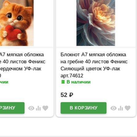
А7 мягкая обложка
Блокнот А7 мягкая обложка
е 40 листов Феникс
на гребне 40 листов Феникс
сердечком УФ-лак
Сияющий цветок УФ-лак
0
арт.74612
ичии
В наличии
52
₽
visibility
equalizer
favorite
visibility
equalizer
favorite