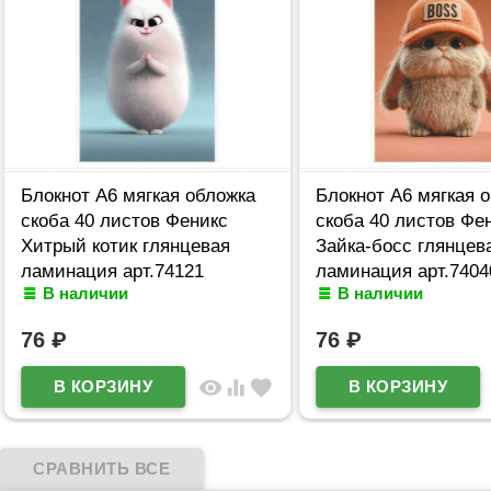
Блокнот А6 мягкая обложка
Блокнот А6 мягкая 
скоба 40 листов Феникс
скоба 40 листов Фе
Хитрый котик глянцевая
Зайка-босс глянцев
ламинация арт.74121
ламинация арт.7404
В наличии
В наличии
76
₽
76
₽
visibility
equalizer
favorite