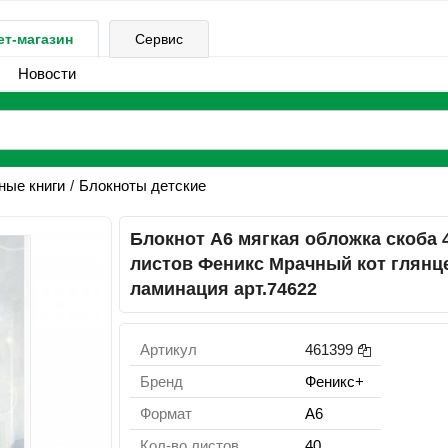
ет-магазин
Сервис
Новости
ные книги
Блокноты детские
Блокнот А6 мягкая обложка скоба 
листов Феникс Мрачный кот глянц
ламинация арт.74622
Артикул
461399
Бренд
Феникс+
Формат
А6
Кол-во листов
40