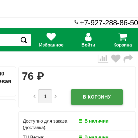
+7-927-288-86-50
Избранное
Войти
Корзина
₽
76
40
евая


Доступно для заказа
В наличии
(доставка):
ТЦ Весна:
В наличии