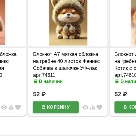
обложка
Блокнот А7 мягкая обложка
Блокнот 
никс
на гребне 40 листов Феникс
на гребн
ая
Собачка в шапочке УФ-лак
Котик с 
0
арт.74611
арт.7461
В наличии
В нал
52
₽
52
₽
visibility
equalizer
favorite
visibility
equalizer
favorite