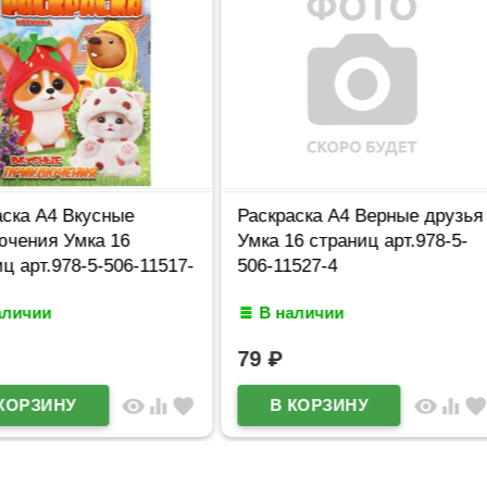
а А4 Вкусные
Раскраска А4 Верные друзья
ения Умка 16
Умка 16 страниц арт.978-5-
арт.978-5-506-11517-
506-11527-4
ичии
В наличии
79
₽
visibility
equalizer
favorite
visibility
equalizer
favorite