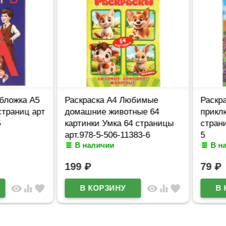
ожка А5
Раскраска А4 Любимые
Раскраск
раниц арт
домашние животные 64
приключ
картинки Умка 64 страницы
страниц 
арт.978-5-506-11383-6
5
В наличии
В нал
199
₽
79
₽
visibility
equalizer
favorite
visibility
equalizer
favorite