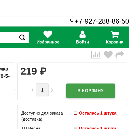
+7-927-288-86-50
Избранное
Войти
Корзина
₽
219
мка
8-5-


Доступно для заказа
Осталась 1 штука
(доставка):
ТЦ Весна:
Осталась 1 штука