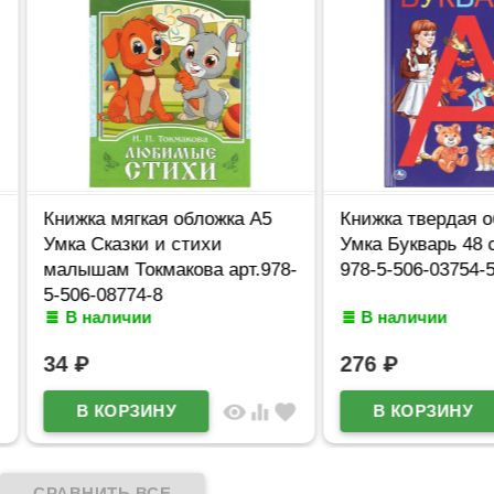
Книжка мягкая обложка А5
Книжка твердая обл
Умка Сказки и стихи
Умка Букварь 48 ст
малышам Токмакова арт.978-
978-5-506-03754-5
5-506-08774-8
В наличии
В наличии
34
₽
276
₽
visibility
equalizer
favorite