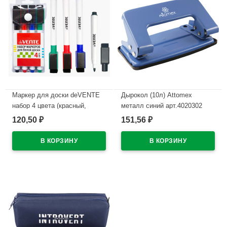
Маркер для доски deVENTE
Дырокол (10л) Attomex
набор 4 цвета (красный,
металл синий арт.4020302
синий, черный, зеленый) 2мм
120,50
151,56
₽
₽
В наличии
колпачок со стирателем и
магнитом для крепления
арт.5040605 (Ст.4)
В наличии