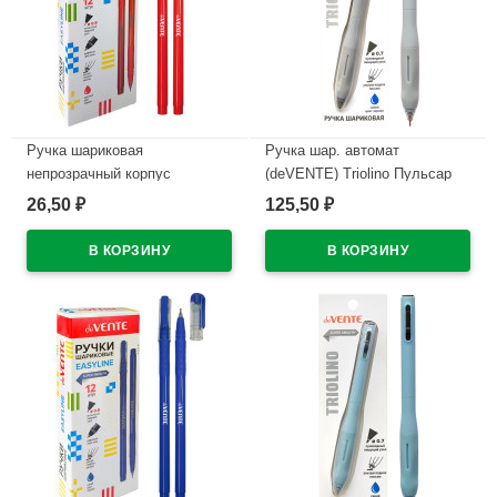
Ручка шариковая
Ручка шар. автомат
непрозрачный корпус
(deVENTE) Triolino Пульсар
(deVENTE) Простые линии
(Pulsar) н/
26,50
125,50
₽
₽
(EasyLine) красный, 0,7мм,
проз.корп.синий,0,7мм
игла красный корпус
арт.5070611 (Ст12)
арт.5073628
В наличии
В наличии