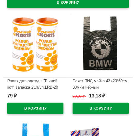
Ролик для одежды "Рыжий
Пакет ПНД майка 43+20*69см
кот" запаска 2шт/уп.LRB-20
30мкм чёрный
WWW/World(Ст.50/500)
79
13,18
₽
20,97
₽
₽
В наличии
В наличии