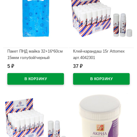
Пакет ПНД майка 32+16*60см
Клей-карандаш 15г Attomex
15мкм голубой/черный
арт.4042301
ЗВЁЗДЫ (Ст.50/1000)
5
37
₽
₽
В наличии
В наличии