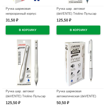
Ручка шариковая
Ручка шар. автомат
непрозрачный корпус
(deVENTE) Triolino Пульсар
(deVENTE) Простые линии
(Pulsar) н/
31,50
125,50
₽
₽
(EasyLine) синий, 0,7мм, игла
проз.корп.синий,0,7мм
синий корпус арт.5073626
арт.5070610 (Ст12)
В наличии
В наличии
Ручка шар. автомат
Ручка шариковая
(deVENTE) Triolino Пульсар
автоматическая (deVENTE)
(Pulsar) н/
ПРОСТО БЕЛЫЙ (JUST
125,50
50,50
₽
₽