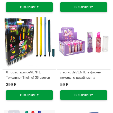
проз.корп.синий,0,7мм
WHITE) непрозрачный корпус,
арт.5070609 (Ст12)
каучуковый держатель,
синий, 0,5мм, масло
В наличии
арт.5070500 (Ст.12)
В наличии
Фломастеры deVENTE
Ластик deVENTE в форме
Триолино (Triolino) 36 цветов
помады с дизайном на
трехгранные картонная
корпусе арт.8030619
399
59
₽
₽
коробка арт.5084500
В наличии
В наличии