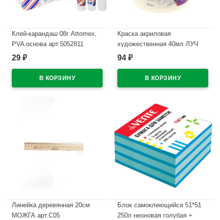
Клей-карандаш 08г Attomex,
Краска акриловая
PVA основа арт.5052811
художественная 40мл ЛУЧ
белая арт.23С1458-08
29
94
₽
₽
В наличии
В наличии
Линейка деревянная 20см
Блок самоклеющийся 51*51
МОЖГА арт.С05
250л неоновая голубая +