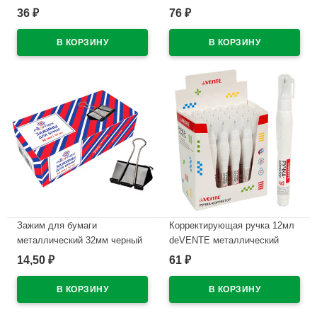
пастельная голубая
36
76
₽
₽
В наличии
(deVENTE) арт.2010336
(Ст.288)
В наличии
Зажим для бумаги
Корректирующая ручка 12мл
металлический 32мм черный
deVENTE металлический
арт. SBC32/4131303
наконечник арт.4061109
14,50
61
₽
₽
В наличии
В наличии