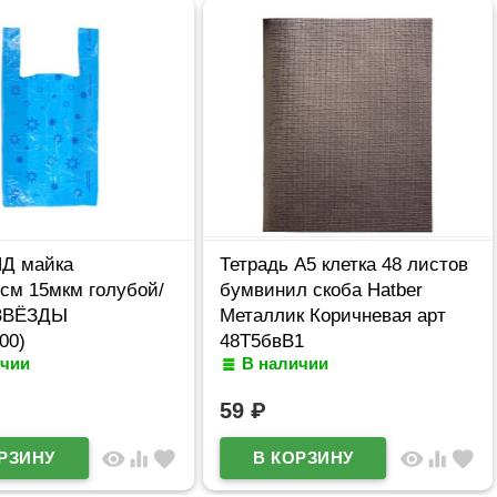
НД майка
Тетрадь А5 клетка 48 листов
см 15мкм голубой/
бумвинил скоба Hatber
 ЗВЁЗДЫ
Металлик Коричневая арт
00)
48Т5бвВ1
ичии
В наличии
59
₽
visibility
equalizer
favorite
visibility
equalizer
favorite