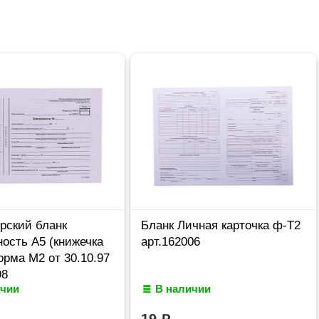
рский бланк
Бланк Личная карточка ф-Т2
ость А5 (книжечка
арт.162006
орма М2 от 30.10.97
98
ичии
В наличии
19