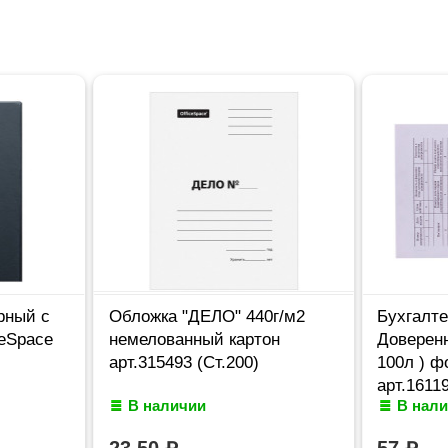
рный с
Обложка "ДЕЛО" 440г/м2
Бухгалте
ceSpace
немелованный картон
Доверенн
арт.315493 (Ст.200)
100л ) ф
арт.1611
В наличии
В нал
23,50
57