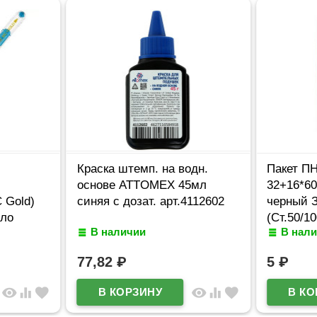
Краска штемп. на водн.
Пакет П
основе ATTOMEX 45мл
32+16*60
 Gold)
синяя с дозат. арт.4112602
черный
сло
(Ст.50/10
В наличии
В нал
77,82
₽
5
₽
visibility
equalizer
favorite
visibility
equalizer
favorite