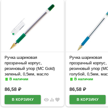
Ручка шариковая
Ручка шариковая
прозрачный корпус,
прозрачный корпус,
резиновый упор (MC Gold)
резиновый упор (MC
зеленый, 0,5мм, масло
голубой, 0,5мм, ма
В наличии
В наличии
арт.MC-04
арт.BMC-12
86,58
₽
86,58
₽
visibility
equalizer
favorite