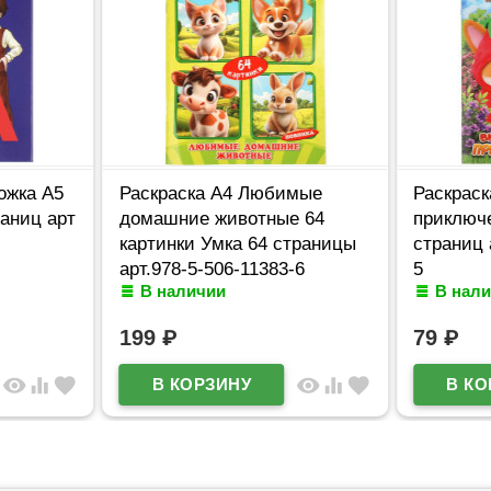
ожка А5
Раскраска А4 Любимые
Раскраск
раниц арт
домашние животные 64
приключ
картинки Умка 64 страницы
страниц 
арт.978-5-506-11383-6
5
В наличии
В нал
199
₽
79
₽
visibility
equalizer
favorite
visibility
equalizer
favorite