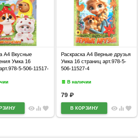
а А4 Вкусные
Раскраска А4 Верные друзья
ения Умка 16
Умка 16 страниц арт.978-5-
арт.978-5-506-11517-
506-11527-4
ичии
В наличии
79
₽
visibility
equalizer
favorite
visibility
equalizer
favorite