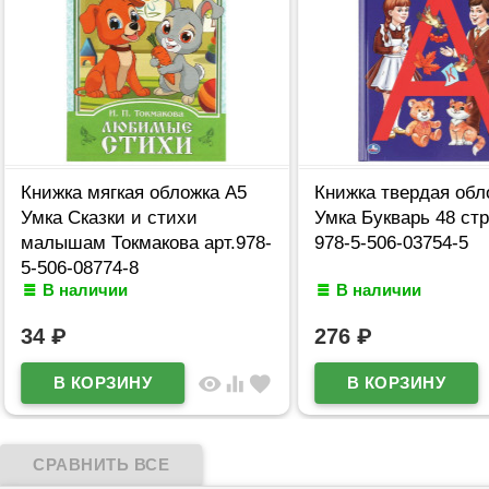
Книжка мягкая обложка А5
Книжка твердая обл
Умка Сказки и стихи
Умка Букварь 48 ст
малышам Токмакова арт.978-
978-5-506-03754-5
5-506-08774-8
В наличии
В наличии
34
₽
276
₽
visibility
equalizer
favorite