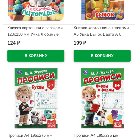
Книжка картонная с глазками
Книжка картонная с глазками
120х130 мм Умка Любимые
А5 Умка Бычок Барто А 8
питомцы 8 стр арт.978-5-506-
страниц арт.978-5-506-11253-2
124
199
₽
₽
11491-8
В наличии
В наличии
Прописи А4 195х275 мм
Прописи А4 195х275 мм