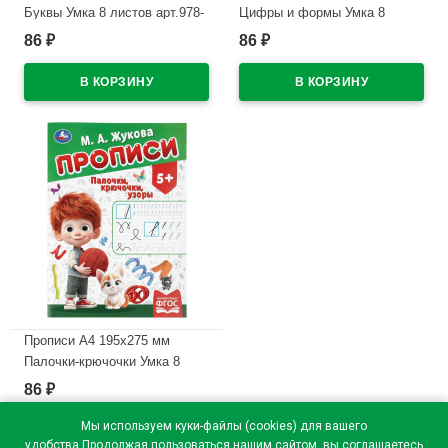
Буквы Умка 8 листов арт.978-
Цифры и формы Умка 8
5-506-11504-5
листов арт.978-5-506-11502-1
86
86
₽
₽
В наличии
В наличии
Прописи А4 195х275 мм
Палочки-крючочки Умка 8
листов арт.978-5-506-11503-8
86
₽
В наличии
Мы используем куки-файлы (cookies) для вашего
удобства.Продолжая пользоваться нашим сайтом, вы соглашаетесь