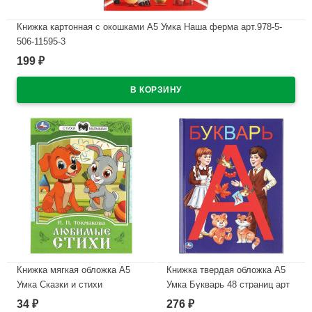
Книжка картонная с окошками А5 Умка Наша ферма арт.978-5-
506-11595-3
199
₽
В наличии
Книжка мягкая обложка А5
Книжка твердая обложка А5
Умка Сказки и стихи
Умка Букварь 48 страниц арт
малышам Токмакова арт.978-
978-5-506-03754-5
34
276
₽
₽