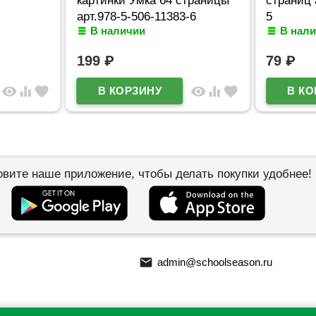
арт.978-5-506-11383-6
5
В наличии
В нал
199
₽
79
₽
visibility
equalizer
favorite
visibility
equalizer
favorite
овите наше приложение, чтобы делать покупки удобнее!
email
admin@schoolseason.ru