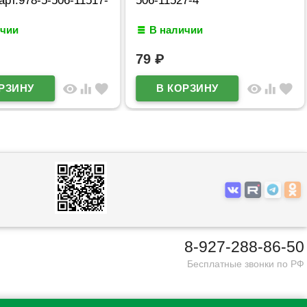
ичии
В наличии
79
₽
visibility
equalizer
favorite
visibility
equalizer
favorite
8-927-288-86-50
Бесплатные звонки по РФ