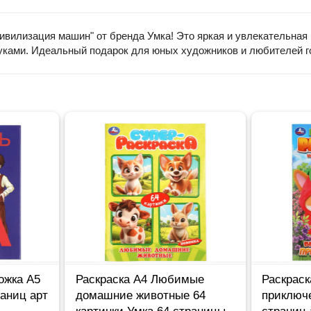
ивилизация машин" от бренда Умка! Это яркая и увлекательная 
уками. Идеальный подарок для юных художников и любителей го
ожка А5
Раскраска А4 Любимые
Раскраск
раниц арт
домашние животные 64
приключ
картинки Умка 64 страницы
страниц 