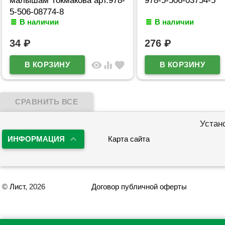
5-506-08774-8
В наличии
В наличии
34
₽
276
₽
visibility
equalizer
favorite
Устан
ИНФОРМАЦИЯ
Карта сайта
©
Лист
, 2026
Договор публичной оферты