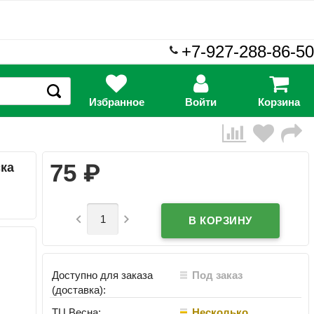
+7-927-288-86-50
Избранное
Войти
Корзина
₽
75
ска


Доступно для заказа
Под заказ
(доставка):
ТЦ Весна:
Несколько