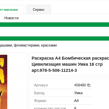
ет-магазин
Сервис
Новости
дашами, фломастерами, красками
Раскраска А4 Бомбическая раскра
Цивилизация машин Умка 16 стр
арт.978-5-506-11214-3
Артикул
458480
Бренд
Умка
Формат
A4
количество листов
8