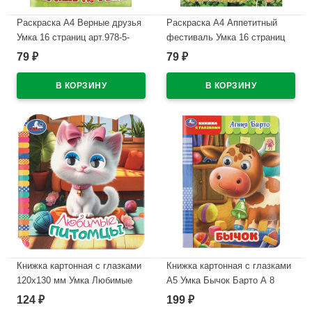
Раскраска А4 Верные друзья
Раскраска А4 Аппетитный
Умка 16 страниц арт.978-5-
фестиваль Умка 16 страниц
506-11527-4
арт.978-5-506-11516-8
79
79
₽
₽
В наличии
В наличии
Книжка картонная с глазками
Книжка картонная с глазками
120х130 мм Умка Любимые
А5 Умка Бычок Барто А 8
питомцы 8 стр арт.978-5-506-
страниц арт.978-5-506-11253-2
124
199
₽
₽
11491-8