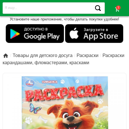
shopping_cart
Установите наше приложение, чтобы делать покупки удобнее!

Товары для детского досуга
Раскраски
Раскраски
карандашами, фломастерами, красками