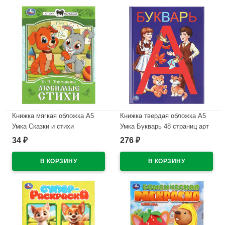
Книжка мягкая обложка А5
Книжка твердая обложка А5
Умка Сказки и стихи
Умка Букварь 48 страниц арт
малышам Токмакова арт.978-
978-5-506-03754-5
34
276
₽
₽
5-506-08774-8
В наличии
В наличии