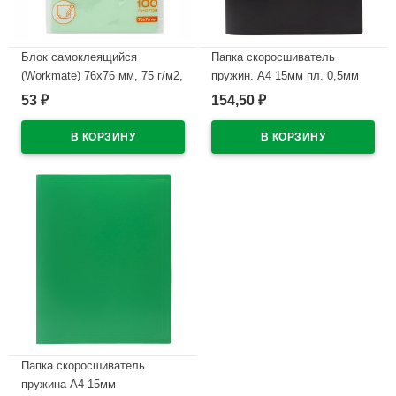
Блок самоклеящийся
Папка скоросшиватель
(Workmate) 76х76 мм, 75 г/м2,
пружин. А4 15мм пл. 0,5мм
пастельно-зеленый, 100
черный (Workmate) арт.15-
53
154,50
₽
₽
листов
6144 (С.20)
В наличии
В наличии
Папка скоросшиватель
пружина А4 15мм