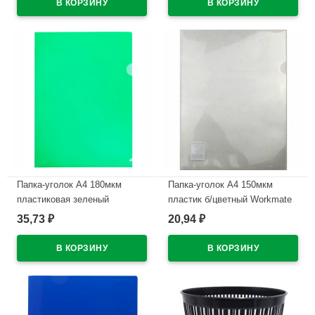
Папка-уголок А4 180мкм
Папка-уголок А4 150мкм
пластиковая зеленый
пластик б/цветный Workmate
арт.15-8826 (Ст.600)
35,73
20,94
₽
₽
В наличии
В наличии