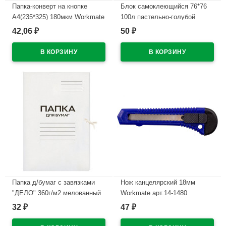
Папка-конверт на кнопке
Блок самоклеющийся 76*76
А4(235*325) 180мкм Workmate
100л пастельно-голубой
синяя арт. 15-6788
(Workmate) арт.14-2160 (Ст.12)
42,06
50
₽
₽
В наличии
В наличии
Папка д/бумаг с завязками
Нож канцелярский 18мм
"ДЕЛО" 360г/м2 мелованный
Workmate арт.14-1480
картон арт.15-5764 (Ст.150)
32
47
₽
₽
В наличии
В наличии