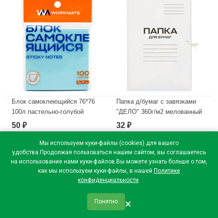
Блок самоклеющийся 76*76
Папка д/бумаг с завязками
100л пастельно-голубой
"ДЕЛО" 360г/м2 мелованный
(Workmate) арт.14-2160 (Ст.12)
картон арт.15-5764 (Ст.150)
50
32
₽
₽
В наличии
В наличии
Мы используем куки-файлы (cookies) для вашего
удобства.Продолжая пользоваться нашим сайтом, вы соглашаетесь
на использование нами куки-файлов.Вы можете узнать больше о том,
как мы используем куки-файлы, в нашей
Политике
конфиденциальности
.
×
Понятно
qr_code
home
favorite
verified
person
Главная
Закладки
Мои купоны
Профиль