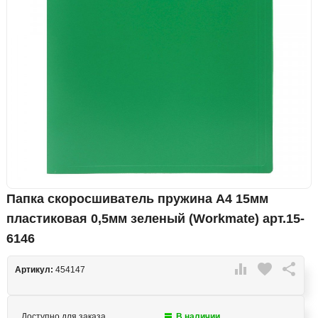
Папка скоросшиватель пружина А4 15мм
пластиковая 0,5мм зеленый (Workmate) арт.15-
6146

favorite

Артикул:
454147
Доступно для заказа
В наличии