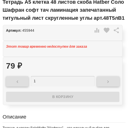
Тетрадь А5 клетка 48 листов скоба Hatber Соло
Шафран софт тач ламинация запечатанный
титульный лист скругленные углы арт.48Т5лВ1

favorite

Артикул:
455944
Этот товар временно недоступен для заказа
79
₽


Описание