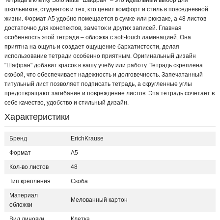
Тетрадь в клетку SoloMatte "Шафран" – это идеальный выбор для
школьников, студентов и тех, кто ценит комфорт и стиль в повседневной
жизни. Формат А5 удобно помещается в сумке или рюкзаке, а 48 листов
достаточно для конспектов, заметок и других записей. Главная
особенность этой тетради – обложка с soft-touch ламинацией. Она
приятна на ощупь и создает ощущение бархатистости, делая
использование тетради особенно приятным. Оригинальный дизайн
"Шафран" добавит красок в вашу учебу или работу. Тетрадь скреплена
скобой, что обеспечивает надежность и долговечность. Запечатанный
титульный лист позволяет подписать тетрадь, а скругленные углы
предотвращают загибание и повреждение листов. Эта тетрадь сочетает в
себе качество, удобство и стильный дизайн.
Характеристики
Бренд
ErichKrause
Формат
А5
Кол-во листов
48
Тип крепления
Скоба
Материал
Мелованный картон
обложки
Вид линовки
Клетка