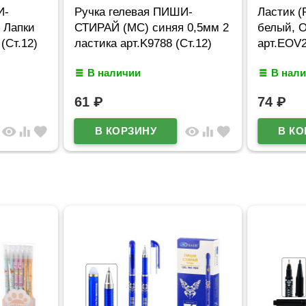
И-
Ручка гелевая ПИШИ-
Ластик (
 Лапки
СТИРАЙ (МС) синяя 0,5мм 2
белый,
(Ст.12)
ластика арт.K9788 (Ст.12)
арт.ЕOV
В наличии
В нал
61
₽
74
₽
visibility
equalizer
favorite
visibility
equalizer
favorite