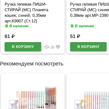
Ручка гелевая ПИШИ-
Ручка гелевая ПИШ
СТИРАЙ (МС) Планета
СТИРАЙ (МС) синяя
кошек, синий, 0,35мм
0,38мм арт.MP-2390 
арт.K9907 (Ст.12)
В наличии
В наличии
61
₽
51
₽
visibility
equalizer
favorite
Рекомендуем посмотреть