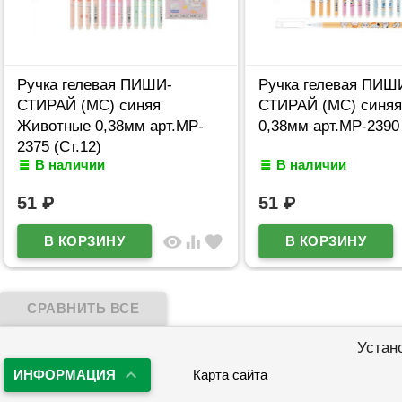
Ручка гелевая ПИШИ-
Ручка гелевая ПИШ
СТИРАЙ (МС) синяя
СТИРАЙ (МС) синяя
Животные 0,38мм арт.MP-
0,38мм арт.MP-2390 
2375 (Ст.12)
В наличии
В наличии
51
₽
51
₽
visibility
equalizer
favorite
Устан
ИНФОРМАЦИЯ
Карта сайта