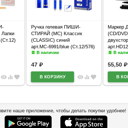
И-
Ручка гелевая ПИШИ-
Маркер 
 Лапки
СТИРАЙ (МС) Классик
(CD/DVD)
(Ст.12)
(CLASSIC) синий
двухсто
арт.МС-6991/blue (Ст.12/576)
арт.HD12
В наличии
В нал
47
₽
55,50
₽
visibility
equalizer
favorite
visibility
equalizer
favorite
овите наше приложение, чтобы делать покупки удобнее!