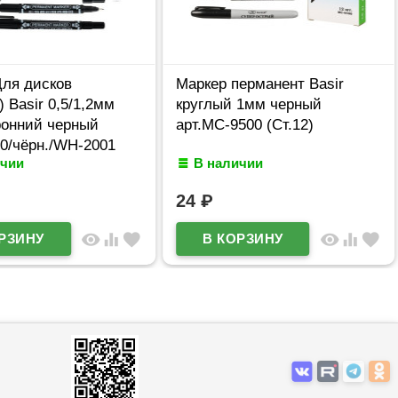
Для дисков
Маркер перманент Basir
 Basir 0,5/1,2мм
круглый 1мм черный
ронний черный
арт.МС-9500 (Ст.12)
0/чёрн./WH-2001
ичии
В наличии
24
₽
visibility
equalizer
favorite
visibility
equalizer
favorite