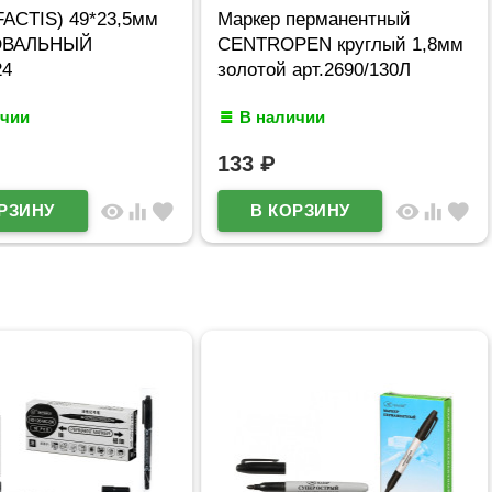
FACTIS) 49*23,5мм
Маркер перманентный
 ОВАЛЬНЫЙ
CENTROPEN круглый 1,8мм
24
золотой арт.2690/130Л
ичии
В наличии
133
₽
visibility
equalizer
favorite
visibility
equalizer
favorite