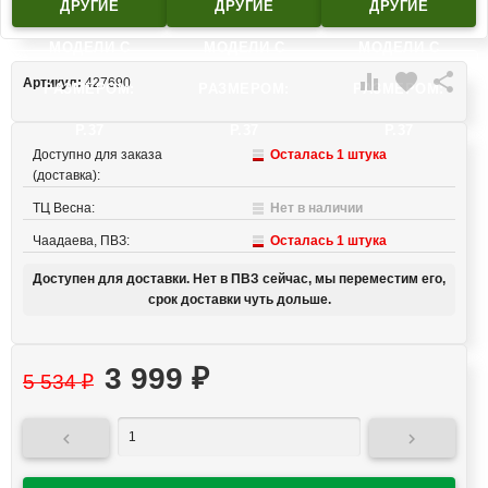
ДРУГИЕ
ДРУГИЕ
ДРУГИЕ
МОДЕЛИ C
МОДЕЛИ C
МОДЕЛИ C

favorite

Артикул:
427690
РАЗМЕРОМ:
РАЗМЕРОМ:
РАЗМЕРОМ:
Р.37
Р.37
Р.37
Доступно для заказа
Осталась 1 штука
(доставка):
ТЦ Весна:
Нет в наличии
Чаадаева, ПВЗ:
Осталась 1 штука
Доступен для доставки. Нет в ПВЗ сейчас, мы переместим его,
срок доставки чуть дольше.
3 999
₽
5 534
₽

