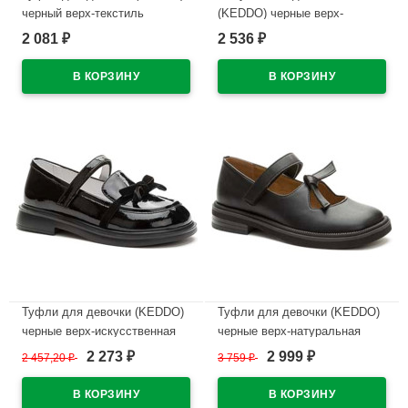
черный верх-текстиль
(KEDDO) черные верх-
подкладка-натуральная кожа
искусственная кожа
2 081
2 536
₽
₽
артикул 956408/01-02
подкладка-натуральная кожа
артикул 558145/25-01
В наличии
В наличии
Туфли для девочки (KEDDO)
Туфли для девочки (KEDDO)
черные верх-искусственная
черные верх-натуральная
кожа лак подкладка-
кожа подкладка-натуральная
2 273
2 999
2 457,20
₽
3 759
₽
₽
₽
натуральная кожа артикул
кожа артикул 558004/98-01
956401/06-02
В наличии