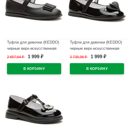
Туфли для девочки (KEDDO)
Туфли для девочки (KEDDO)
черные верх-искусственная
черные верх-искусственная
кожа лак подкладка-
кожа лак подкладка-
1 999
1 999
2 657,64
₽
2 735,96
₽
₽
₽
натуральная кожа артикул
натуральная кожа артикул
956408/03-01
956408/04-02
В наличии
В наличии