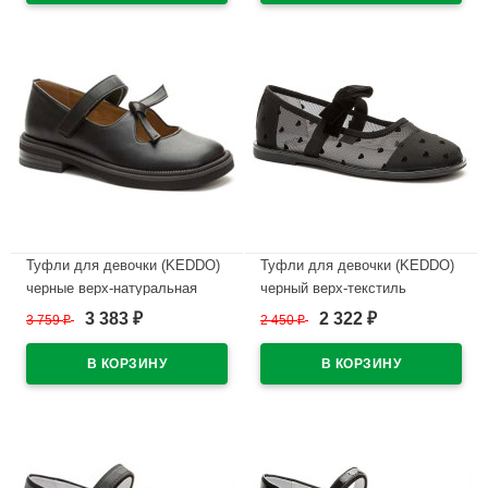
В наличии
Туфли для девочки (KEDDO)
Туфли для девочки (KEDDO)
черные верх-натуральная
черный верх-текстиль
кожа подкладка-натуральная
подкладка-натуральная кожа
3 383
2 322
3 759
₽
2 450
₽
₽
₽
кожа артикул 558004/98-01
артикул 956408/01-01
В наличии
В наличии