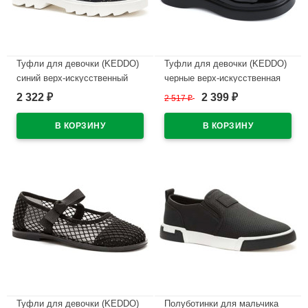
Туфли для девочки (KEDDO)
Туфли для девочки (KEDDO)
синий верх-искусственный
черные верх-искусственная
нубук подкладка-натуральная
кожа лак подкладка-
2 322
2 399
₽
2 517
₽
₽
кожа артикул 956403/02-03
натуральная кожа артикул
558007/03-01
В наличии
В наличии
Туфли для девочки (KEDDO)
Полуботинки для мальчика