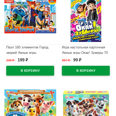
Пазл 160 элементов Город
Игра настольная карточная
зверей Умные игры
Умные игры Окак! Зумеры 70
арт.4630395070416
карточек арт.4630395060929
199
99
239
₽
357
₽
₽
₽
В наличии
В наличии