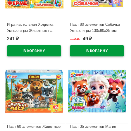
Игра настольная Ходилка
Пазл 80 элементов Собачки
Умные игры Животные на
Умные игры 130х90х25 мм
ферме
арт.4630395053945
241
49
₽
112
₽
₽
217х330х27арт.4630395044691
В наличии
В наличии
Пазл 60 элементов Животные
Пазл 35 элементов Магия