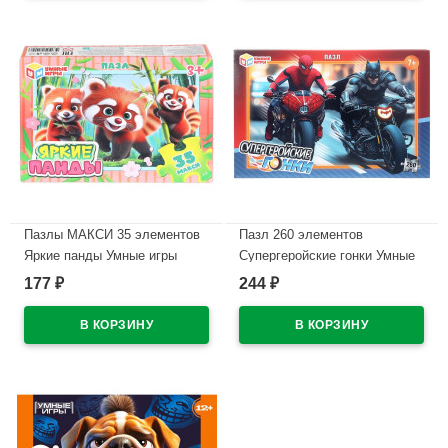
Пазлы МАКСИ 35 элементов
Пазл 260 элементов
Яркие панды Умные игры
Супергеройские гонки Умные
180х127х35 мм
игры арт.4630395044974
177
244
₽
₽
арт.4630395054096
В наличии
В наличии