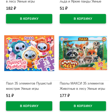
в лесу Умные игры
льда и Яркие панды Умные
190х141х35 мм
игры 90х65х25 мм
182
51
₽
₽
арт.4630395053815
арт.4630395059749
В наличии
В наличии
Пазл 35 элементов Пушистый
Пазлы МАКСИ 35 элементов
монстрик Умные игры
Животные в лесу Умные игры
90х65х25 мм
180х127х35 мм
51
177
₽
₽
арт.4630395067768
арт.4630395053792
В наличии
В наличии