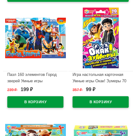
Пазл 160 элементов Город
Игра настольная карточная
зверей Умные игры
Умные игры Окак! Зумеры 70
арт.4630395070416
карточек арт.4630395060929
199
99
239
₽
357
₽
₽
₽
В наличии
В наличии