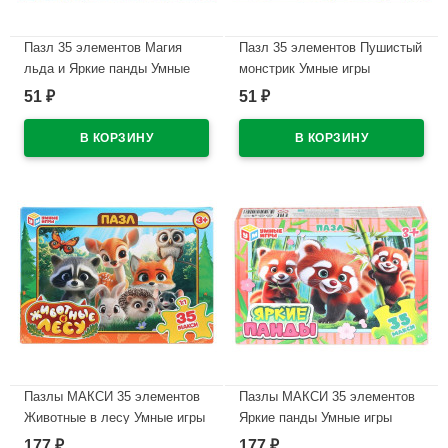
Пазл 35 элементов Магия
Пазл 35 элементов Пушистый
льда и Яркие панды Умные
монстрик Умные игры
игры 90х65х25 мм
90х65х25 мм
51
51
₽
₽
арт.4630395059749
арт.4630395067768
В наличии
В наличии
Пазлы МАКСИ 35 элементов
Пазлы МАКСИ 35 элементов
Животные в лесу Умные игры
Яркие панды Умные игры
180х127х35 мм
180х127х35 мм
177
177
₽
₽