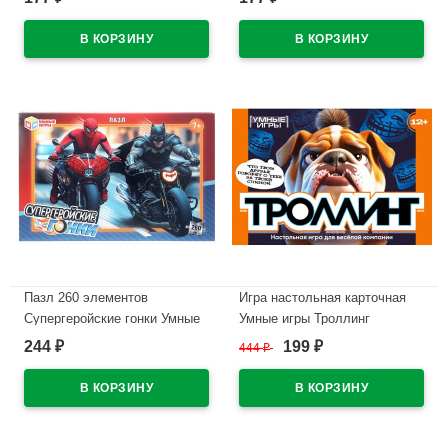
арт.4630395053792
арт.4630395054096
В наличии
В наличии
Пазл 260 элементов
Игра настольная карточная
Супергеройские гонки Умные
Умные игры Троллинг
игры арт.4630395044974
арт.4630395044677
244
199
₽
444
₽
₽
В наличии
В наличии