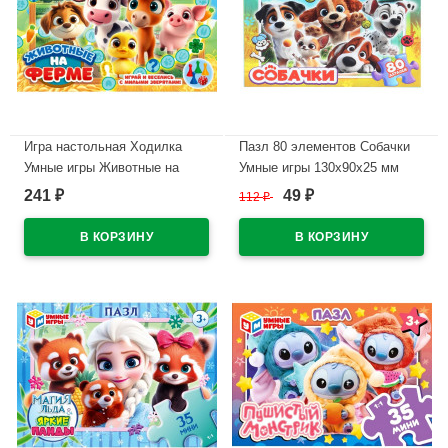
Игра настольная Ходилка
Пазл 80 элементов Собачки
Умные игры Животные на
Умные игры 130х90х25 мм
ферме
арт.4630395053945
241
49
₽
112
₽
₽
217х330х27арт.4630395044691
В наличии
В наличии