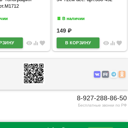
рт.М1712
ичии
В наличии
149
₽
visibility
equalizer
favorite
visibility
equalizer
favorite
8-927-288-86-50
Бесплатные звонки по РФ