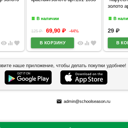
золото а
В наличии
В нал
69,90
₽
29
₽
125
₽
-44%
visibility
equalizer
favorite
visibility
equalizer
favorite
овите наше приложение, чтобы делать покупки удобнее!
email
admin@schoolseason.ru