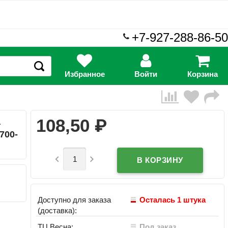
+7-927-288-86-50
Избранное
Войти
Корзина
₽
108,50
а
700-


Доступно для заказа
Осталась 1 штука
(доставка):
ТЦ Весна:
Под заказ