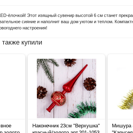
ED-ёлочкой! Этот изящный сувенир высотой 6 см станет прекр
ательное сияние и наполнит ваш дом уютом и теплом. Компактны
овогоднего настроения!
 также купили
ивное
Наконечник 23см "Верхушка"
Мишура 
р золото
красный/золото арт.201-1053
"Карусел