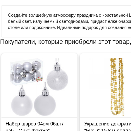
Создайте волшебную атмосферу праздника с кристальной L
белый свет, излучаемый светодиодами, придаст ёлке очаров
столе или подоконнике. Идеальный подарок для создания н
Покупатели, которые приобрели этот товар,
Набор шаров 04см 06шт/
Украшение декорат
наб. "Микс фактур"
"Бусы" 150см долла