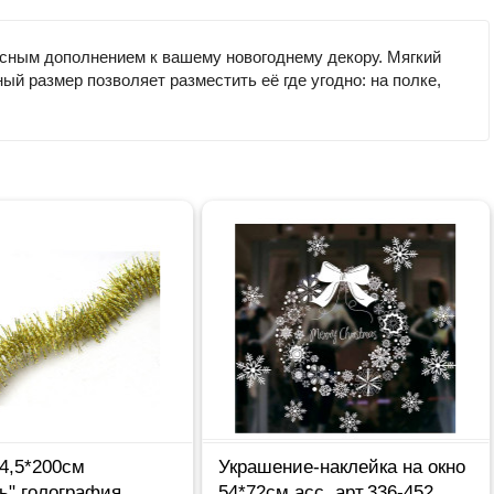
асным дополнением к вашему новогоднему декору. Мягкий
й размер позволяет разместить её где угодно: на полке,
4,5*200см
Украшение-наклейка на окно
ь" голография
54*72см асс. арт.336-452