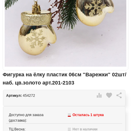
Фигурка на ёлку пластик 06см "Варежки" 02шт/
наб. цв.золото арт.201-2103

favorite

Артикул:
454272
Доступно для заказа
Осталась 1 штука
(доставка):
ТЦ Весна:
Нет в наличии