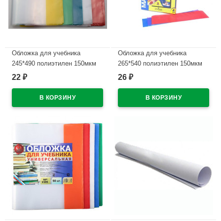
Обложка для учебника
Обложка для учебника
245*490 полиэтилен 150мкм
265*540 полиэтилен 150мкм
универсальная М арт У 245
универсальная ПЕТЕРСОН М
22
26
₽
₽
арт У 265
В наличии
В наличии