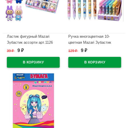
Ластик фигурный Mazari
Ручка многоцветная 10-
Зубастик ассорти арт.1126
цветная Mazari Зубастик
0,7мм сменный стержень 68
9
9
39
₽
129
₽
₽
₽
В наличии
мм ассорти арт.8008
В наличии