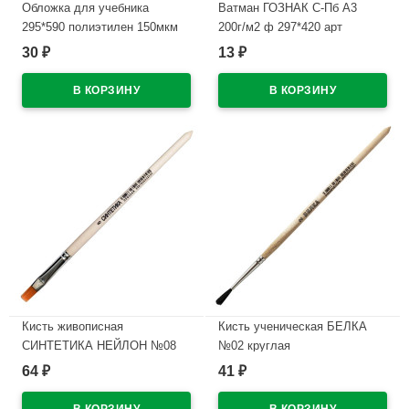
Обложка для учебника
Ватман ГОЗНАК С-Пб А3
295*590 полиэтилен 150мкм
200г/м2 ф 297*420 арт
универсальная М арт У 295
БЧ-0590
30
13
₽
₽
В наличии
В наличии
Кисть живописная
Кисть ученическая БЕЛКА
СИНТЕТИКА НЕЙЛОН №08
№02 круглая
плоская
64
41
₽
₽
В наличии
В наличии