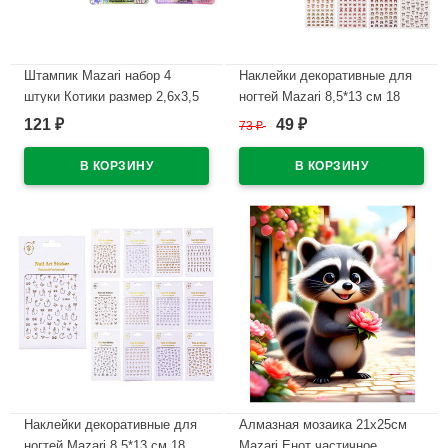
Штампик Mazari набор 4
Наклейки декоративные для
штуки Котики размер 2,6х3,5
ногтей Mazari 8,5*13 см 18
см арт.M-20738
дизайнов ассортимент арт.M-
121
49
₽
73
₽
₽
20745
В наличии
В наличии
Наклейки декоративные для
Алмазная мозаика 21х25см
ногтей Mazari 8,5*13 см 18
Mazari Енот частичное