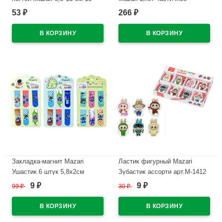
дизайнов ассортимент арт.M-
заполнение с мольбертом
53
266
₽
₽
20744
арт.M-12367
В наличии
В наличии
Закладка-магнит Mazari
Ластик фигурный Mazari
Ушастик 6 штук 5,8х2см
Зубастик ассорти арт.M-1412
ассорти арт.M-3391
9
9
99
₽
30
₽
₽
₽
В наличии
В наличии