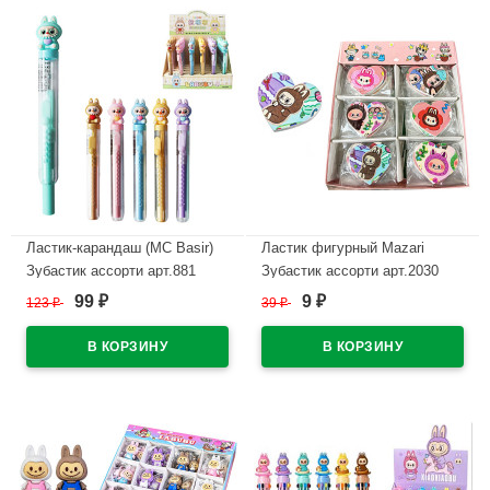
Ластик-карандаш (MC Basir)
Ластик фигурный Mazari
Зубастик ассорти арт.881
Зубастик ассорти арт.2030
99
9
123
₽
39
₽
₽
₽
В наличии
В наличии