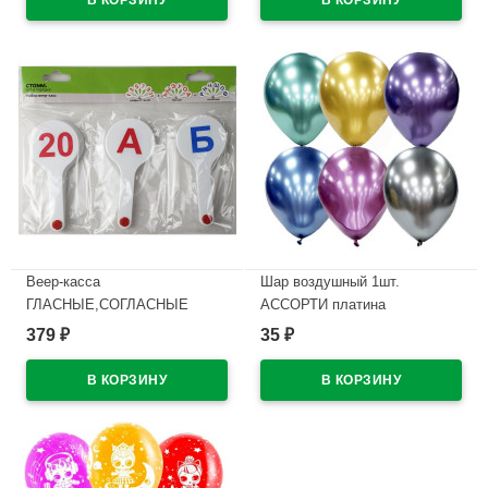
Веер-касса
Шар воздушный 1шт.
ГЛАСНЫЕ,СОГЛАСНЫЕ
АССОРТИ платина
БУКВЫ И ЦИФРЫ СТАММ
(PLATINUM) 25см-30см
379
35
₽
₽
арт ВК12
В наличии
В наличии