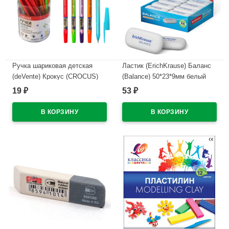
Ручка шариковая детская
Ластик (ErichKrause) Баланс
(deVente) Крокус (CROCUS)
(Balance) 50*23*9мм белый
синий, 0,5мм,
арт.34638
19
53
₽
₽
ароматизированные чернила
В наличии
арт.5073407
В наличии