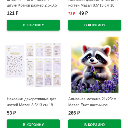
штуки Котики размер 2,6х3,5
ногтей Mazari 8,5*13 см 18
см арт.M-20738
дизайнов ассортимент арт.M-
121
49
₽
73
₽
₽
20745
В наличии
В наличии
Наклейки декоративные для
Алмазная мозаика 21х25см
ногтей Mazari 8,5*13 см 18
Mazari Енот частичное
дизайнов ассортимент арт.M-
заполнение с мольбертом
53
266
₽
₽
20744
арт.M-12363
В наличии
В наличии