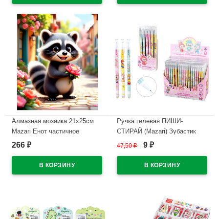
Алмазная мозаика 21х25см
Ручка гелевая ПИШИ-
Mazari Енот частичное
СТИРАЙ (Mazari) Зубастик
заполнение с мольбертом
синий, 0,38мм арт.M-5856-70
266
9
₽
47,50
₽
₽
арт.M-12367
В наличии
В наличии