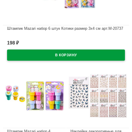
Штампик Mazari набор 6 штук Котики размер 3х4 см арт.M-20737
В наличии
198
₽
Штампик Mazari набор 4
Наклейки декоративные для