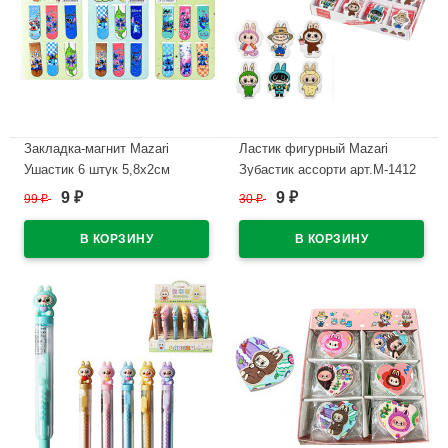
Закладка-магнит Mazari
Ластик фигурный Mazari
Ушастик 6 штук 5,8х2см
Зубастик ассорти арт.M-1412
ассорти арт.M-3391
9
9
99
₽
30
₽
₽
₽
В наличии
В наличии