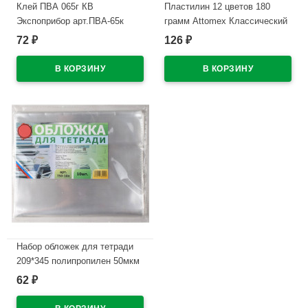
Клей ПВА 065г КВ
Пластилин 12 цветов 180
Экспоприбор арт.ПВА-65к
грамм Attomex Классический
картонная коробка арт
72
126
₽
₽
В наличии
8042826
В наличии
Набор обложек для тетради
209*345 полипропилен 50мкм
10 штук в наборе арт.Т50-10п
62
₽
В наличии