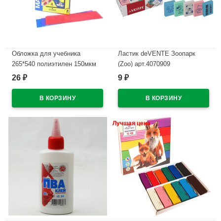
Обложка для учебника
Ластик deVENTE Зоопарк
265*540 полиэтилен 150мкм
(Zoo) арт.4070909
универсальная ПЕТЕРСОН М
26
9
₽
₽
В наличии
арт У 265
В наличии
Лучшая цена