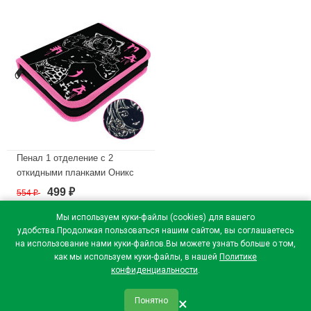
Пенал 1 отделение с 2
откидными планками Оникс
ПКТ 09-22-19 Аниме МАКСИ
499
554
₽
₽
3D лак 200х140х40мм
Мы используем куки-файлы (cookies) для вашего
В наличии
удобства.Продолжая пользоваться нашим сайтом, вы соглашаетесь
на использование нами куки-файлов.Вы можете узнать больше о том,
как мы используем куки-файлы, в нашей
Политике
конфиденциальности
.
×
Понятно
qr_code
home
favorite
verified
person