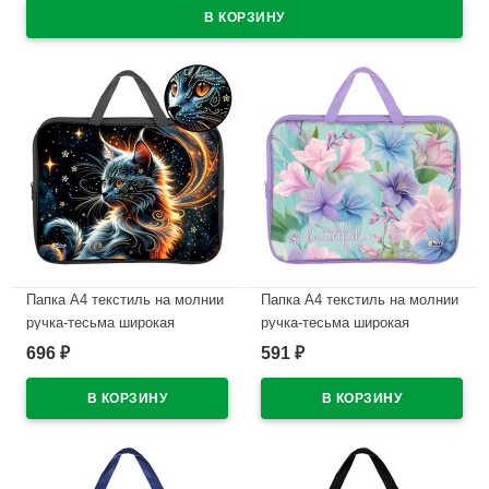
Папка А4 текстиль на молнии
Папка А4 текстиль на молнии
ручка-тесьма широкая
ручка-тесьма широкая
боковинка Оникс Дымчатый
боковинка Оникс Нежность
696
591
₽
₽
кот фольга арт.ПМД 4-20
цветов арт.ПМД 4-20
В наличии
В наличии