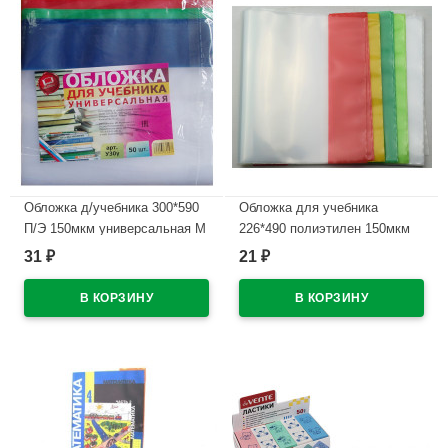
Обложка д/учебника 300*590
Обложка для учебника
П/Э 150мкм универсальная М
226*490 полиэтилен 150мкм
А4 арт У 30
универсальная М арт У 226
31
21
₽
₽
В наличии
В наличии