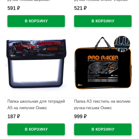
боковинка Оникс Полёт
арт.ПМД2-20
591
521
₽
₽
бабочек арт.ПМД 4-20
В наличии
В наличии
Папка школьная для тетрадей
Папка А3 текстиль на молнии
А5 на липучке Оникс
ручка-тесьма Оникс
Внедорожник красный
Профессиональный гонщик
187
999
₽
₽
арт.ПТ-45
(Pro racer) широкая боковинка
арт.ПМД 3-22-4
В наличии
В наличии