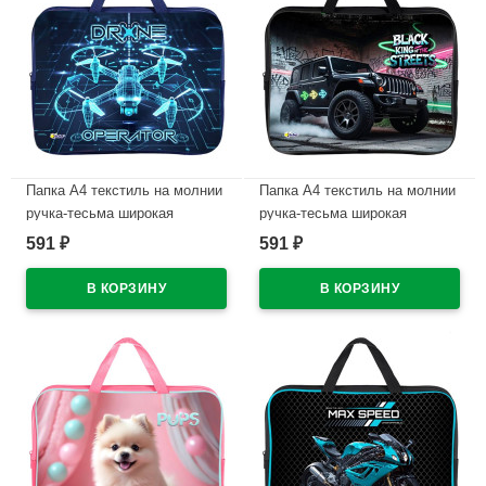
Папка А4 текстиль на молнии
Папка А4 текстиль на молнии
ручка-тесьма широкая
ручка-тесьма широкая
боковинка Оникс Дрон
боковинка Оникс Чёрный
591
591
₽
₽
арт.ПМД 4-20
джип арт.ПМД 4-20
В наличии
В наличии