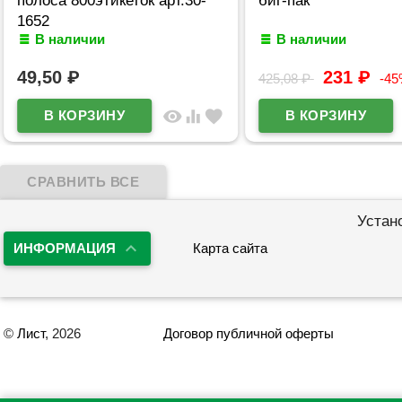
1652
В наличии
В наличии
49,50
₽
231
₽
425,08
₽
-4
visibility
equalizer
favorite
Устан
ИНФОРМАЦИЯ
Карта сайта
©
Лист
, 2026
Договор публичной оферты