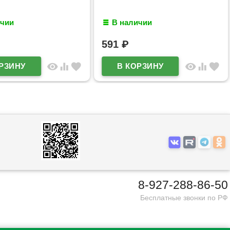
ичии
В наличии
591
₽
visibility
equalizer
favorite
visibility
equalizer
favorite
8-927-288-86-50
Бесплатные звонки по РФ