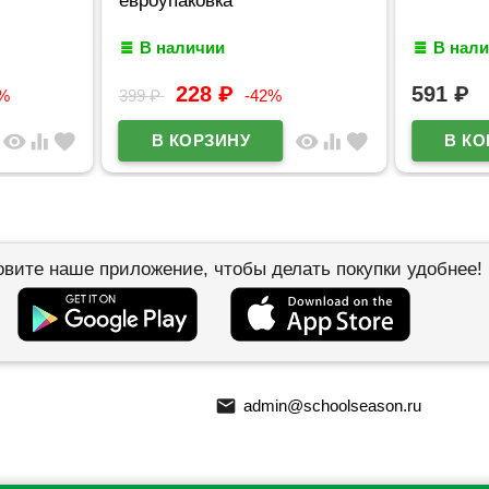
В наличии
В нал
228
₽
591
₽
5%
399
₽
-42%
visibility
equalizer
favorite
visibility
equalizer
favorite
овите наше приложение, чтобы делать покупки удобнее!
email
admin@schoolseason.ru