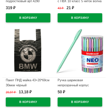
подростковый арт.4290
с ПВХ 10 класс 5 ниток волна
размер 122-170 цвет белый
белые 132 тэкс
319
21
₽
43
₽
₽
100% х/б
В наличии
В наличии
Пакет ПНД майка 43+20*69см
Ручка шариковая
30мкм чёрный
непрозрачный корпус
WWW/World(Ст.50/500)
(ErichKrause) Neo Пастель
13,18
50
20,97
₽
₽
₽
(Pastel pearl) синий, 0,7мм,
В наличии
игла, одноразовая арт.55380
(Ст.60)