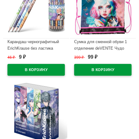
Карандаш чернографитный
Сумка для сменной обуви 1
ErichKrause без ластика
отделение deVENTE Чудо
Аниме (Manga) HB
(Miracle) 40x47см арт.7040449
9
99
46
₽
399
₽
₽
₽
трехгранный корпус арт.60727
В наличии
(Ст.42)
В наличии