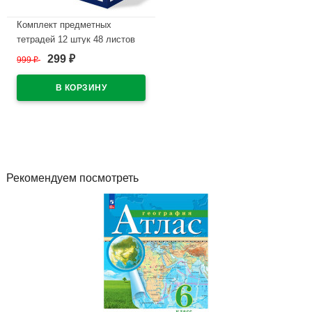
Комплект предметных
тетрадей 12 штук 48 листов
ErichKrause Аниме арт.62125
299
999
₽
₽
В наличии
Рекомендуем посмотреть