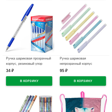
В наличии
Ручка шариковая прозрачный
Ручка шариковая
корпус, резиновый упор
непрозрачный корпус
(ErichKrause) R-301 Классик
(Unomax) Tritron синий, 0,3мм,
34
95
₽
₽
(Classic) синий, 1,0/0,5мм
игла, масло арт.1680853 (Ст.)
арт.39527 (Ст.50)
В наличии
В наличии