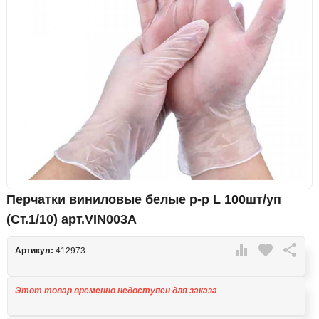
Перчатки виниловые белые р-р L 100шт/уп
(Ст.1/10) арт.VIN003A

favorite

Артикул:
412973
Этот товар временно недоступен для заказа