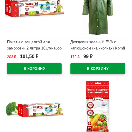
Пакеты с защелкой для
Дождевик зеленый EVA с
заморозки 2 литра 10шт/набор
капюшоном (на кнопках) Komfi
Komfi (Ст.25)
110мкм арт.EVA005G
101,50
99
203
₽
179
₽
₽
₽
В наличии
В наличии