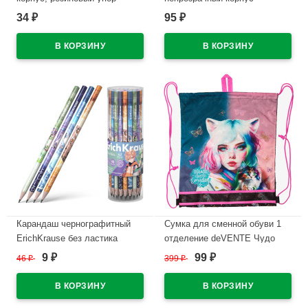
(ErichKrause) R-301 Классик
(Unomax) Tritron синий, 0,3мм,
34
95
₽
₽
(Classic) синий, 1,0/0,5мм
игла, масло арт.1680853 (Ст.)
арт.39527 (Ст.50)
В наличии
В наличии
Карандаш чернографитный
Сумка для сменной обуви 1
ErichKrause без ластика
отделение deVENTE Чудо
Аниме (Manga) HB
(Miracle) 40x47см арт.7040449
9
99
46
₽
399
₽
₽
₽
трехгранный корпус арт.60727
В наличии
(Ст.42)
В наличии