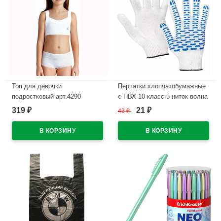
Топ для девочки
Перчатки хлопчатобумажные
подростковый арт.4290
с ПВХ 10 класс 5 ниток волна
размер 122-170 цвет белый
белые 132 тэкс
319
21
₽
43
₽
₽
100% х/б
В наличии
В наличии