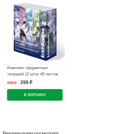
Комплект предметных
тетрадей 12 штук 48 листов
ErichKrause Аниме арт.62125
299
999
₽
₽
В наличии
Рекомендуем посмотреть