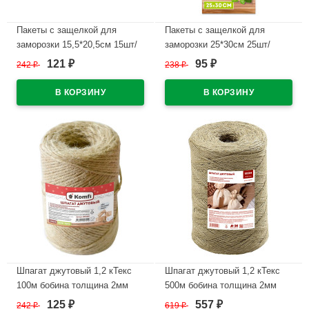
Пакеты с защелкой для
Пакеты с защелкой для
заморозки 15,5*20,5см 15шт/
заморозки 25*30см 25шт/
набор Komfi (Ст.25)
набор Komfi (Ст.80)
121
95
242
₽
238
₽
₽
₽
В наличии
В наличии
Шпагат джутовый 1,2 кТекс
Шпагат джутовый 1,2 кТекс
100м бобина толщина 2мм
500м бобина толщина 2мм
арт
арт.HRD500Т
125
557
242
₽
619
₽
₽
₽