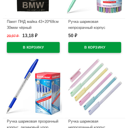
Пакет ПНД майка 43+20*69см
Ручка шариковая
30мкм чёрный
непрозрачный корпус
WWW/World(Ст.50/500)
(ErichKrause) Neo Пастель
13,18
50
20,97
₽
₽
₽
(Pastel pearl) синий, 0,7мм,
В наличии
игла, одноразовая арт.55380
(Ст.60)
В наличии
Ручка шариковая прозрачный
Ручка шариковая
корпус, резиновый упор
непрозрачный корпус