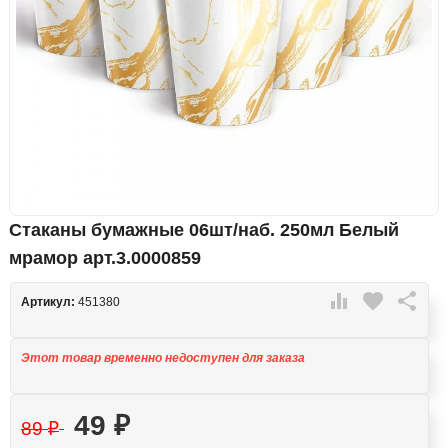
Стаканы бумажные 06шт/наб. 250мл Белый
мрамор арт.3.0000859

favorite

Артикул:
451380
Этот товар временно недоступен для заказа
49
₽
89
₽