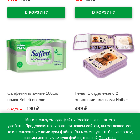
138
94
₽
₽
В наличии
В наличии
Салфетки влажные 100шт/
Пенал 1 отделение с 2
пачка Salfeti antibac
откидными планками Hatber
антибактериальные с
Пушистый мишка 200х140мм
190
499
332,50
₽
₽
₽
крышкой (Ст.16)
арт.NPk_74295
Мы используем куки-файлы (cookies) для вашего
В наличии
В наличии
удобства.Продолжая пользоваться нашим сайтом, вы соглашаетесь
на использование нами куки-файлов.Вы можете узнать больше о том,
как мы используем куки-файлы, в нашей
Политике