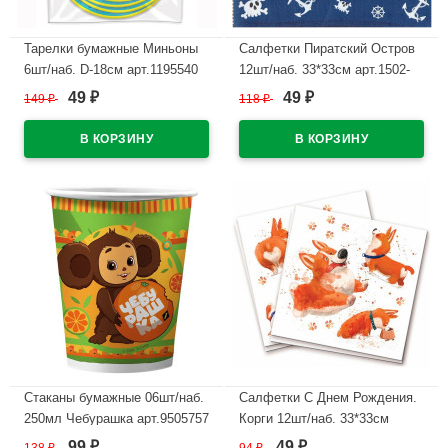
Тарелки бумажные Миньоны
Салфетки Пиратский Остров
6шт/наб. D-18см арт.1195540
12шт/наб. 33*33см арт.1502-
5694
49
49
149
₽
118
₽
₽
₽
В наличии
В наличии
Стаканы бумажные 06шт/наб.
Салфетки С Днем Рождения.
250мл Чебурашка арт.9505757
Корги 12шт/наб. 33*33см
арт.6077730
99
49
₽
₽