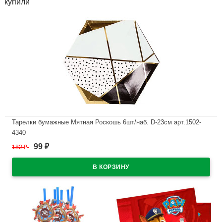
купили
Тарелки бумажные Мятная Роскошь 6шт/наб. D-23см арт.1502-
4340
99
182
₽
₽
В наличии