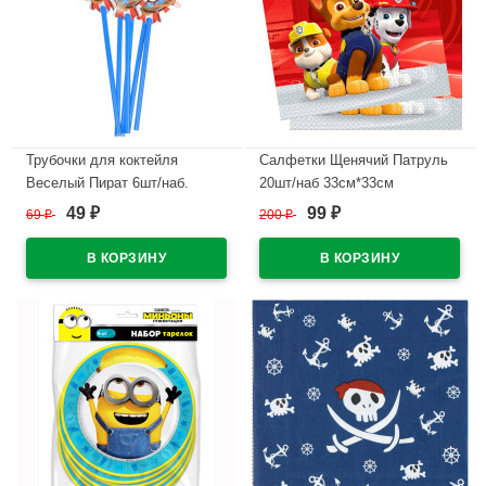
Трубочки для коктейля
Салфетки Щенячий Патруль
Веселый Пират 6шт/наб.
20шт/наб 33см*33см
арт.6038557
49
99
69
₽
200
₽
₽
₽
В наличии
В наличии