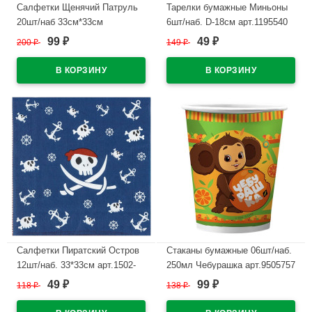
Салфетки Щенячий Патруль
Тарелки бумажные Миньоны
20шт/наб 33см*33см
6шт/наб. D-18см арт.1195540
99
49
200
₽
149
₽
₽
₽
В наличии
В наличии
Салфетки Пиратский Остров
Стаканы бумажные 06шт/наб.
12шт/наб. 33*33см арт.1502-
250мл Чебурашка арт.9505757
5694
49
99
118
₽
138
₽
₽
₽
В наличии
В наличии