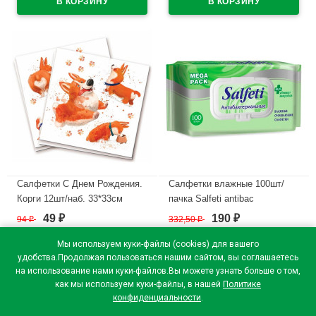
Салфетки С Днем Рождения.
Салфетки влажные 100шт/
Корги 12шт/наб. 33*33см
пачка Salfeti antibac
арт.6077730
антибактериальные с
49
190
94
₽
332,50
₽
₽
₽
крышкой (Ст.16)
В наличии
Мы используем куки-файлы (cookies) для вашего
В наличии
удобства.Продолжая пользоваться нашим сайтом, вы соглашаетесь
на использование нами куки-файлов.Вы можете узнать больше о том,
как мы используем куки-файлы, в нашей
Политике
конфиденциальности
.