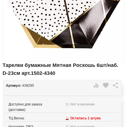
Тарелки бумажные Мятная Роскошь 6шт/наб.
D-23см арт.1502-4340

favorite

Артикул:
439295
Доступно для заказа
Нет в наличии
(доставка):
ТЦ Весна:
Осталась 1 штука
Чаадаева, ПВЗ:
Нет в наличии