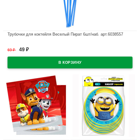
Трубочки для коктейля Веселый Пират 6шт/наб. арт.6038557
В наличии
49
69
₽
₽