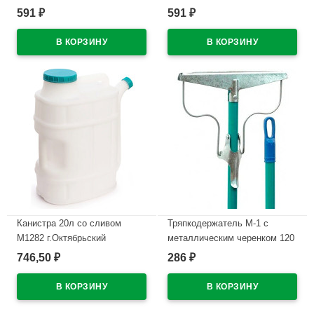
В наличии
591
591
₽
₽
В наличии
Канистра 20л со сливом
Тряпкодержатель М-1 с
М1282 г.Октябрьский
металлическим черенком 120
см уп.
746,50
286
₽
₽
В наличии
В наличии