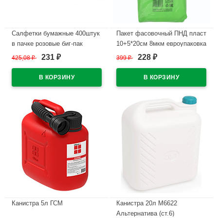
Салфетки бумажные 400штук
Пакет фасовочный ПНД пласт
в пачке розовые биг-пак
10+5*20см 8мкм евроупаковка
231
228
425,08
₽
399
₽
₽
₽
В наличии
В наличии
Канистра 5л ГСМ
Канистра 20л М6622
Альтернатива (ст.6)