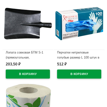
Лопата совковая БТМ S-1
Перчатки нитриловые
(прямоугольная,
голубые размер L 100 штук в
песочная,угольная)
упаковке
203,50
512
₽
₽
рельсовая сталь
В наличии
В наличии