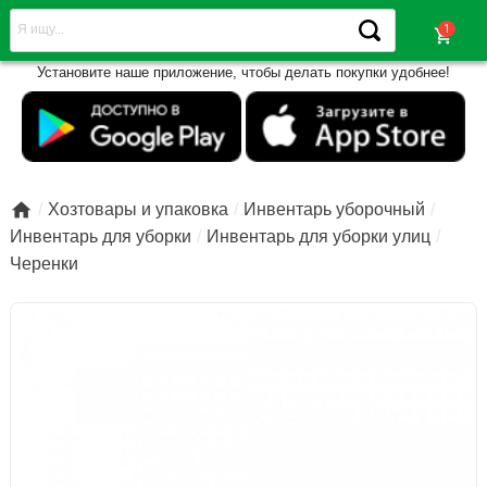
shopping_cart
Установите наше приложение, чтобы делать покупки удобнее!

Хозтовары и упаковка
Инвентарь уборочный
Инвентарь для уборки
Инвентарь для уборки улиц
Черенки