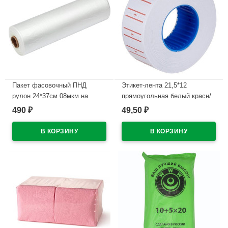
Пакет фасовочный ПНД
Этикет-лента 21,5*12
рулон 24*37см 08мкм на
прямоугольная белый красн/
втулке
полоса 800этикеток арт.30-
490
49,50
₽
₽
1652
В наличии
В наличии