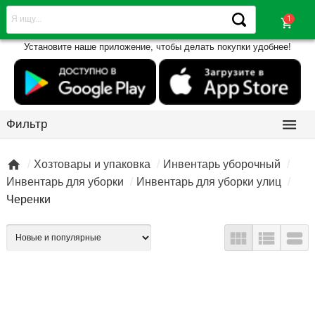
shopping_cart
Установите наше приложение, чтобы делать покупки удобнее!

Фильтр

Хозтовары и упаковка
Инвентарь уборочный
Инвентарь для уборки
Инвентарь для уборки улиц
Черенки


