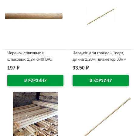
Черенок совковых и
Черенок для грабель 1сорт,
штыковых 1,2м d-40 В/С
длина 1,20м, диаметор 30мм
п.Золотаревка
БЕРЕЗА г.Павлово
197
93,50
₽
₽
В наличии
В наличии