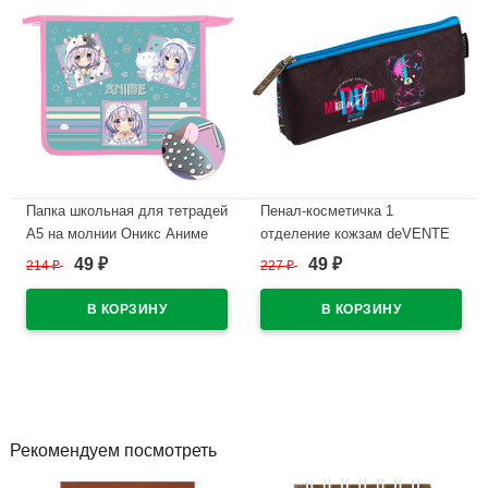
Папка школьная для тетрадей
Пенал-косметичка 1
А5 на молнии Оникс Аниме
отделение кожзам deVENTE
аватарки арт.ПТ-73-12 дизайн
Режим "Не беспокоить" (No
49
49
214
₽
227
₽
₽
₽
с двух сторон
Disturb Mode)210х80х35мм
арт. 7026514
В наличии
В наличии
Рекомендуем посмотреть