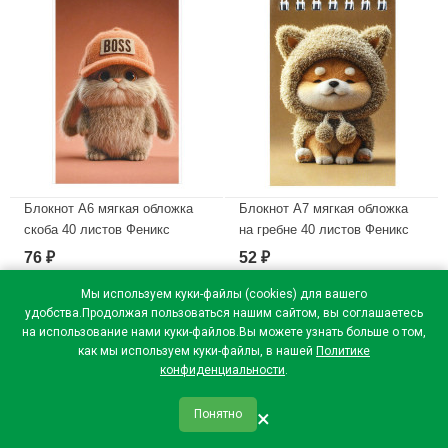
Блокнот А6 мягкая обложка
Блокнот А7 мягкая обложка
скоба 40 листов Феникс
на гребне 40 листов Феникс
Зайка-босс глянцевая
Собачка в шапочке УФ-лак
76
52
₽
₽
ламинация арт.74040
арт.74611
Мы используем куки-файлы (cookies) для вашего
В наличии
В наличии
удобства.Продолжая пользоваться нашим сайтом, вы соглашаетесь
на использование нами куки-файлов.Вы можете узнать больше о том,
как мы используем куки-файлы, в нашей
Политике
конфиденциальности
.
×
Понятно
qr_code
home
favorite
verified
person
Главная
Закладки
Мои купоны
Профиль