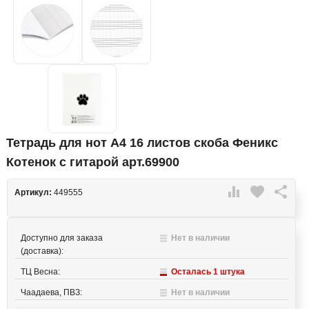
Тетрадь для нот А4 16 листов скоба Феникс
Котенок с гитарой арт.69900

favorite

Артикул:
449555
Доступно для заказа
Нет в наличии
(доставка):
ТЦ Весна:
Осталась 1 штука
Чаадаева, ПВЗ:
Нет в наличии