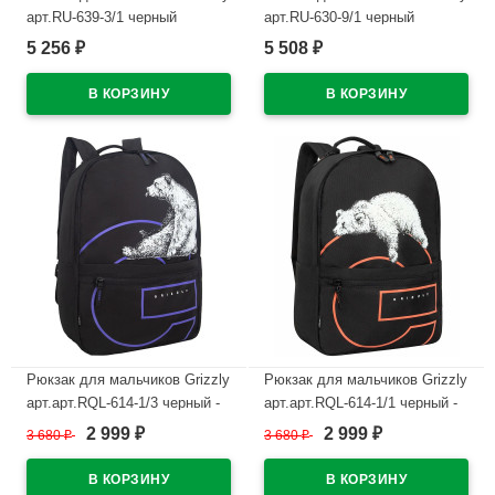
арт.RU-639-3/1 черный
арт.RU-630-9/1 черный
30х42,5х13,5 см
32х45х23 см
5 256
5 508
₽
₽
В наличии
В наличии
Рюкзак для мальчиков Grizzly
Рюкзак для мальчиков Grizzly
арт.арт.RQL-614-1/3 черный -
арт.арт.RQL-614-1/1 черный -
фиолетовый 30х43х14 см
рыжий 30х43х14 см
2 999
2 999
3 680
₽
3 680
₽
₽
₽
В наличии
В наличии