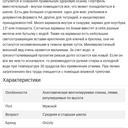
сутулится и сохраняя правильную здоровую осанку. Портфель
вместительный - внутри помещается все, что может понадобиться в
школе. Есть два больших отделения: одно для книг, учебников и
документов формата А4, другое для тетрадей, и канцелярских
принадлежностей. Много карманов внутри и снаружи, карман для ноутбука
13" или планшета. Сетчатые карманы по бокам вместят в себя разные
мелочи или бутылку с водой. Также на карманах есть небольшие
светоотражающие вставки-крепления для ключей и брелока, они не
останутся незамеченными в темное время суток. Минималистичный
внешний вид очень нравится мальчикам. За счет водо- и
грязеотталкивающей пропитки рюкзак долго остается как новый. Если он
все же чем-то испачкался, то рекомендуется ручная стирка в холодной
воде при температуре 30 градусов без применения отжима. При легких
загрязнениях без труда очищается с помощью влажной тряпочки.
Характеристики
Особенности
Анатомическая вентилируемая спинка, лямки,
регулируемые по высоте
Пол
Мужской
Возраст
Средняя и старшая школа
Бренд
Grizzly