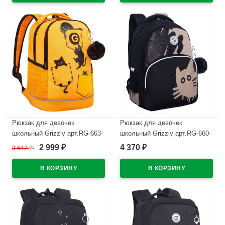
Рюкзак для девочек
Рюкзак для девочек
школьный Grizzly арт.RG-663-
школьный Grizzly арт.RG-660-
2/3 желтый 28х38х18 см
1/1 черный - бежевый
2 999
4 370
3 642
₽
₽
₽
27х40х20 см
В наличии
В наличии