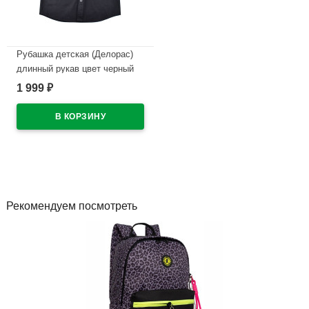
Рубашка детская (Делорас)
длинный рукав цвет черный
арт.71686W размерный ряд
1 999
₽
35/152-158-37/164-170 на
кнопках
В наличии
Рекомендуем посмотреть