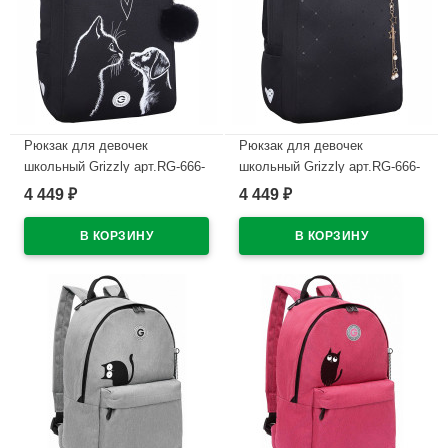
Рюкзак для девочек
Рюкзак для девочек
школьный Grizzly арт.RG-666-
школьный Grizzly арт.RG-666-
5/2 черный - белый 26х39х17
3/6 черный - золото 26х39х17
4 449
4 449
₽
₽
см
см
В наличии
В наличии