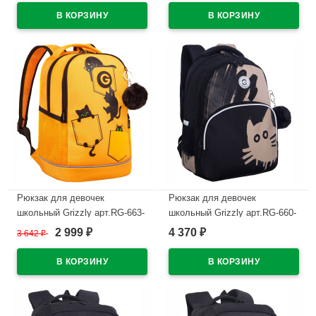
В наличии
В наличии
Рюкзак для девочек
Рюкзак для девочек
школьный Grizzly арт.RG-663-
школьный Grizzly арт.RG-660-
2/3 желтый 28х38х18 см
1/1 черный - бежевый
2 999
4 370
3 642
₽
₽
₽
27х40х20 см
В наличии
В наличии