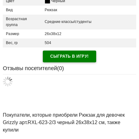
Цвет
Черный
Вид
Рюкзак
Возрастная
Средние классы/студенты
группа
Размер
26х38х12
Вес, гр
504
СЫГРАТЬ В ИГРУ!
Отзывы посетителей(
0
)
Покупатели, которые приобрели Рюкзак для девочек
Grizzly арт.RXL-623-2/3 черный 26х38х12 см, также
купили