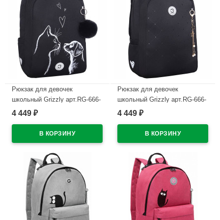
Рюкзак для девочек
Рюкзак для девочек
школьный Grizzly арт.RG-666-
школьный Grizzly арт.RG-666-
5/2 черный - белый 26х39х17
3/6 черный - золото 26х39х17
4 449
4 449
₽
₽
см
см
В наличии
В наличии