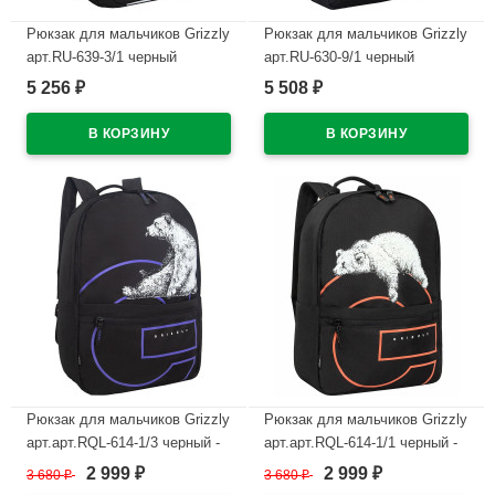
Рюкзак для мальчиков Grizzly
Рюкзак для мальчиков Grizzly
арт.RU-639-3/1 черный
арт.RU-630-9/1 черный
30х42,5х13,5 см
32х45х23 см
5 256
5 508
₽
₽
В наличии
В наличии
Рюкзак для мальчиков Grizzly
Рюкзак для мальчиков Grizzly
арт.арт.RQL-614-1/3 черный -
арт.арт.RQL-614-1/1 черный -
фиолетовый 30х43х14 см
рыжий 30х43х14 см
2 999
2 999
3 680
₽
3 680
₽
₽
₽