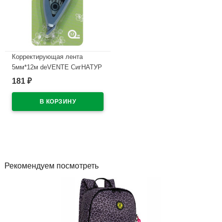
Корректирующая лента
5мм*12м deVENTE СигНАТУР
(sigNATURE) арт.4062511
181
₽
В наличии
Рекомендуем посмотреть