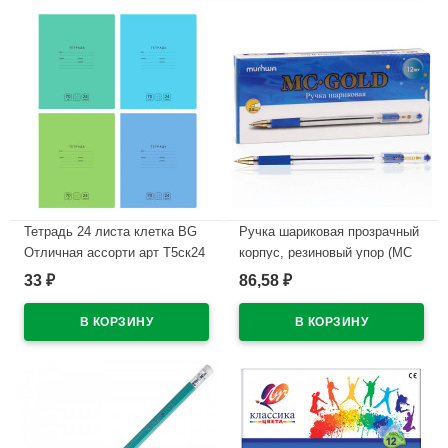
Тетрадь 24 листа клетка BG
Ручка шариковая прозрачный
Отличная ассорти арт Т5ск24
корпус, резиновый упор (MC
11785
Gold) синий, 0,5мм, масло
33
86,58
₽
₽
арт.BMC-02
В наличии
В наличии