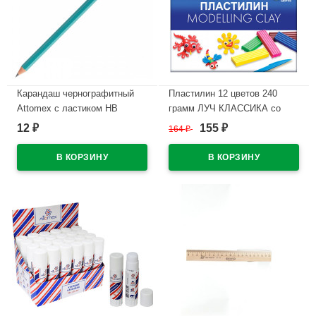
Карандаш чернографитный
Пластилин 12 цветов 240
Attomex с ластиком НВ
грамм ЛУЧ КЛАССИКА со
зеленый корпус, пластиковый
стеком картонная коробка арт
12
155
₽
164
₽
₽
арт.5032601
7С331-08
В наличии
В наличии