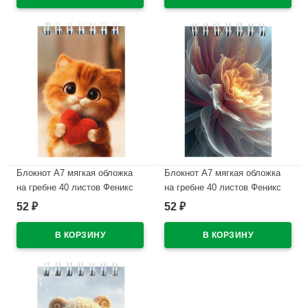
В наличии
В наличии
Блокнот А7 мягкая обложка
Блокнот А7 мягкая обложка
на гребне 40 листов Феникс
на гребне 40 листов Феникс
Котик с сердечком УФ-лак
Сияющий цветок УФ-лак
52
52
₽
₽
арт.74610
арт.74612
В наличии
В наличии