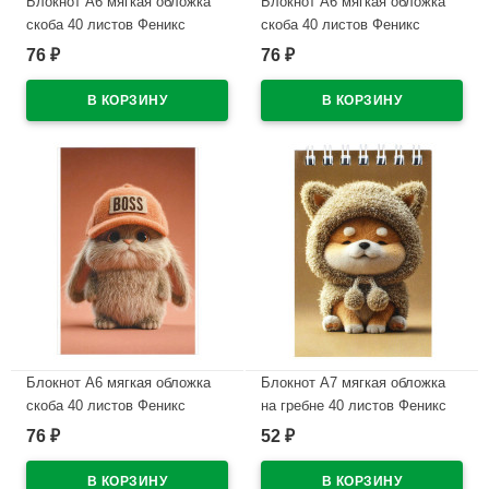
Блокнот А6 мягкая обложка
Блокнот А6 мягкая обложка
скоба 40 листов Феникс
скоба 40 листов Феникс
Кошачьи лапки глянцевая
Хитрый котик глянцевая
76
76
₽
₽
ламинация арт.71641
ламинация арт.74121
В наличии
В наличии
Блокнот А6 мягкая обложка
Блокнот А7 мягкая обложка
скоба 40 листов Феникс
на гребне 40 листов Феникс
Зайка-босс глянцевая
Собачка в шапочке УФ-лак
76
52
₽
₽
ламинация арт.74040
арт.74611