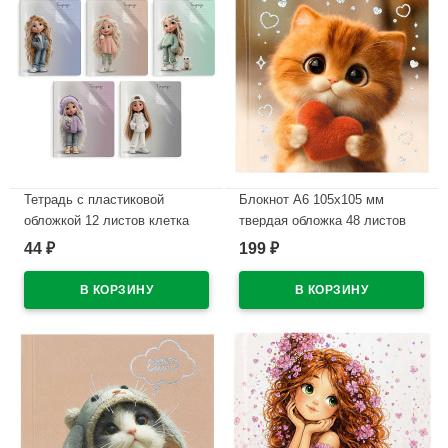
Тетрадь с пластиковой
Блокнот А6 105х105 мм
обложкой 12 листов клетка
твердая обложка 48 листов
Феникс Милашки ассорти
Феникс Котик с сердечком
44
199
₽
₽
арт.73678
клетка тиснение фольгой
арт.74961
В наличии
В наличии