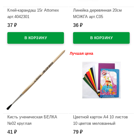
Клей-карандаш 15г Attomex
Линейка деревянная 20см
арт.4042301
МОЖГА арт.С05
37
36
₽
₽
В наличии
В наличии
Лучшая цена
Кисть ученическая БЕЛКА
Цветной картон А4 10 листов
№02 круглая
10 цветов мелованный
односторонний РАША
41
79
₽
₽
В наличии