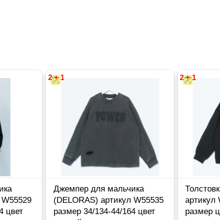
2 + 1
2 + 1
ика
Джемпер для мальчика
Толстовк
 W55529
(DELORAS) артикул W55535
артикул
4 цвет
размер 34/134-44/164 цвет
размер 