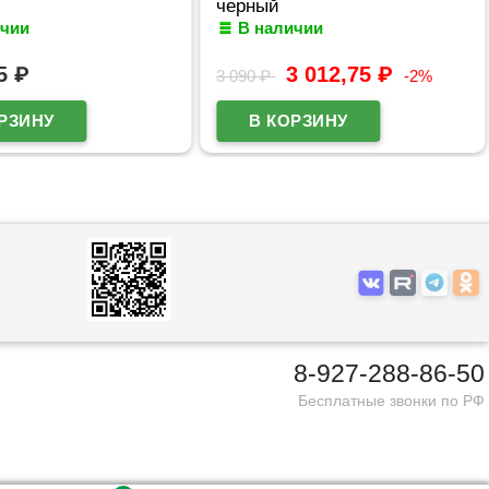
черный
ичии
В наличии
75
₽
3 012,75
₽
3 090
₽
-2%
8-927-288-86-50
Бесплатные звонки по РФ