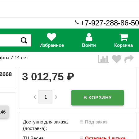
+7-927-288-86-50
Избранное
Войти
Корзина
офты 7-14 лет
₽
3 012,75
2668


146
Доступно для заказа
Под заказ
(доставка):
ТЦ Весна:
Осталась 1 штука