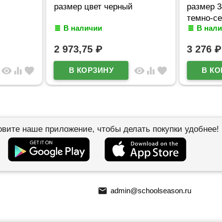
размер цвет черный
размер 3
темно-с
В наличии
В нал
2 973,75
₽
3 276
₽
visibility
equalizer
favorite
visibility
equalizer
favorite
овите наше приложение, чтобы делать покупки удобнее!
email
admin@schoolseason.ru