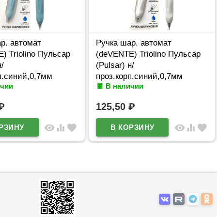
р. автомат
Ручка шар. автомат
) Triolino Пульсар
(deVENTE) Triolino Пульсар
н/
(Pulsar) н/
п.синий,0,7мм
проз.корп.синий,0,7мм
ичии
В наличии
610 (Ст12)
арт.5070609 (Ст12)
₽
125,50
₽
visibility
equalizer
favorite
visibility
equalizer
favorite