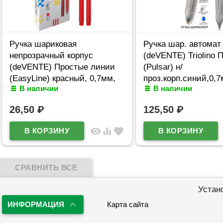
Ручка шариковая
Ручка шар. автомат
непрозрачный корпус
(deVENTE) Triolino 
(deVENTE) Простые линии
(Pulsar) н/
(EasyLine) красный, 0,7мм,
проз.корп.синий,0,
В наличии
В наличии
игла красный корпус
арт.5070611 (Ст12)
арт.5073628
26,50
₽
125,50
₽
visibility
equalizer
favorite
Устан
ИНФОРМАЦИЯ
Карта сайта