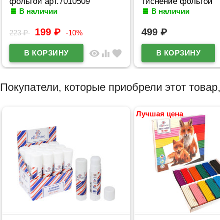
фольгой арт.7010509
тиснение фольгой
В наличии
В наличии
арт.7012509
199
₽
499
₽
223
₽
-10%
visibility
equalizer
favorite
Покупатели, которые приобрели этот товар,
Лучшая цена