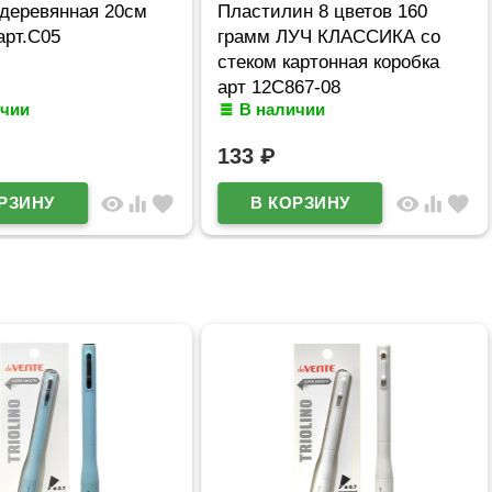
 деревянная 20см
Пластилин 8 цветов 160
рт.С05
грамм ЛУЧ КЛАССИКА со
стеком картонная коробка
арт 12С867-08
ичии
В наличии
133
₽
visibility
equalizer
favorite
visibility
equalizer
favorite