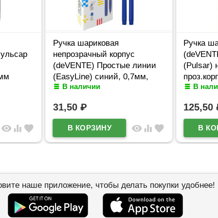
Ручка шариковая
Ручка ша
Пульсар
непрозрачный корпус
(deVENTE
(deVENTE) Простые линии
(Pulsar) 
7мм
(EasyLine) синий, 0,7мм,
проз.кор
В наличии
В нал
игла синий корпус
арт.5070
арт.5073626
31,50
₽
125,50
visibility
equalizer
favorite
visibility
equalizer
favorite
овите наше приложение, чтобы делать покупки удобнее!