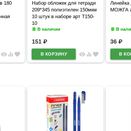
в 180
Набор обложек для тетради
Линейка
209*345 полиэтилен 150мкм
МОЖГА а
нная
10 штук в наборе арт Т150-
10
В наличии
В нал
151
₽
36
₽
visibility
equalizer
favorite
visibility
equalizer
favorite