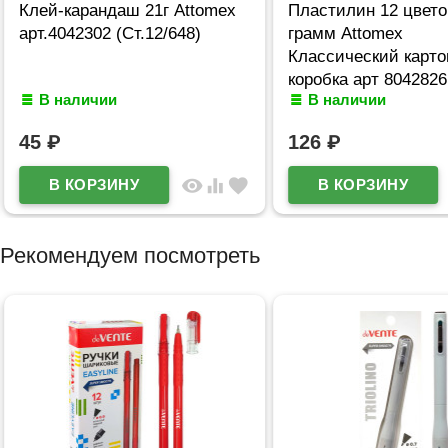
Клей-карандаш 21г Attomex
Пластилин 12 цвето
арт.4042302 (Ст.12/648)
грамм Attomex
Классический карто
коробка арт 8042826
В наличии
В наличии
45
₽
126
₽
visibility
equalizer
favorite
Рекомендуем посмотреть