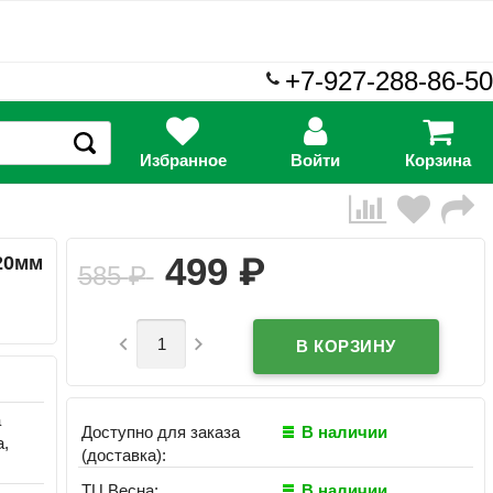
+7-927-288-86-50
Избранное
Войти
Корзина
₽
499
20мм
585
₽


а
Доступно для заказа
В наличии
а,
(доставка):
ТЦ Весна:
В наличии