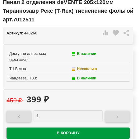
Пенал 2 отделения deVENTE 205х120мм
Тираннозавр Рекс (T-Rex) тисненение фольгой
арт.7012511

favorite

Артикул:
448260
Доступно для заказа
В наличии
(доставка):
ТЦ Весна:
Несколько
Чаадаева, ПВЗ:
В наличии
399
₽
450
₽

