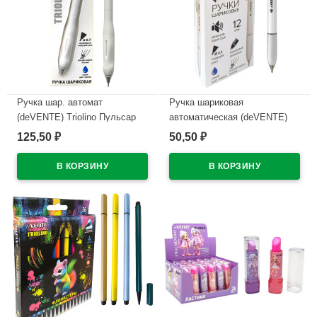
Ручка шар. автомат
Ручка шариковая
(deVENTE) Triolino Пульсар
автоматическая (deVENTE)
(Pulsar) н/
ПРОСТО БЕЛЫЙ (JUST
125,50
50,50
₽
₽
проз.корп.синий,0,7мм
WHITE) непрозрачный корпус,
арт.5070609 (Ст12)
каучуковый держатель,
синий, 0,5мм, масло
В наличии
арт.5070500 (Ст.12)
В наличии