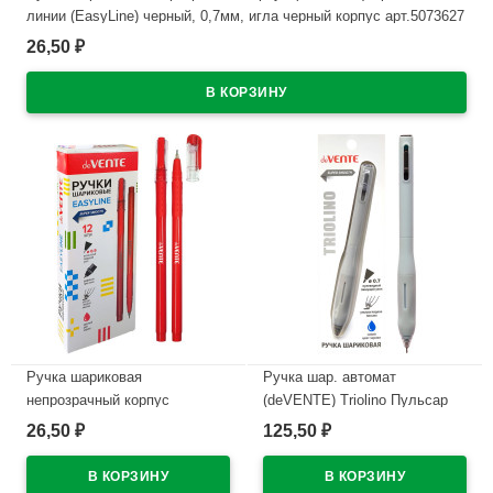
линии (EasyLine) черный, 0,7мм, игла черный корпус арт.5073627
26,50
₽
В наличии
Ручка шариковая
Ручка шар. автомат
непрозрачный корпус
(deVENTE) Triolino Пульсар
(deVENTE) Простые линии
(Pulsar) н/
26,50
125,50
₽
₽
(EasyLine) красный, 0,7мм,
проз.корп.синий,0,7мм
игла красный корпус
арт.5070611 (Ст12)
арт.5073628