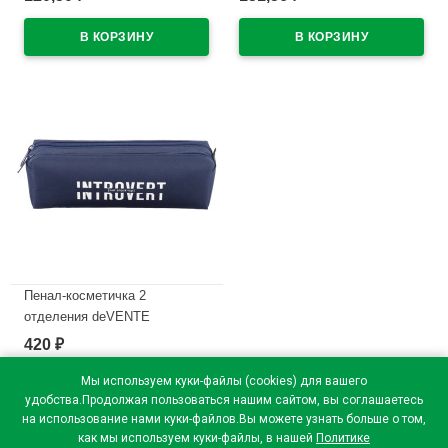
В наличии
колпачок со стирателем и
магнитом для крепления
арт.5040605 (Ст.4)
В наличии
Пенал-косметичка 2
отделения deVENTE
Интроверт (Introvert)
420
₽
210x60x60мм темно-синий
арт.7020669
Мы используем куки-файлы (cookies) для вашего
удобства.Продолжая пользоваться нашим сайтом, вы соглашаетесь
В наличии
на использование нами куки-файлов.Вы можете узнать больше о том,
как мы используем куки-файлы, в нашей
Политике