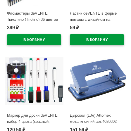
Фломастеры deVENTE
Ластик deVENTE в форме
Триолино (Triolino) 36 цветов
помады с дизайном на
трехгранные картонная
корпусе арт.8030619
399
59
₽
₽
коробка арт.5084500
В наличии
В наличии
Маркер для доски deVENTE
Дырокол (10л) Attomex
набор 4 цвета (красный,
металл синий арт.4020302
синий, черный, зеленый) 2мм
120,50
151,56
₽
₽