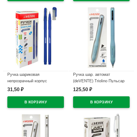
В наличии
В наличии
Ручка шариковая
Ручка шар. автомат
непрозрачный корпус
(deVENTE) Triolino Пульсар
(deVENTE) Простые линии
(Pulsar) н/
31,50
125,50
₽
₽
(EasyLine) синий, 0,7мм, игла
проз.корп.синий,0,7мм
синий корпус арт.5073626
арт.5070610 (Ст12)
В наличии
В наличии