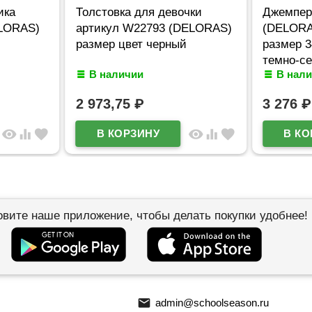
ика
Толстовка для девочки
Джемпер
ELORAS)
артикул W22793 (DELORAS)
(DELORA
размер цвет черный
размер 3
темно-с
В наличии
В нал
2 973,75
₽
3 276
₽
visibility
equalizer
favorite
visibility
equalizer
favorite
овите наше приложение, чтобы делать покупки удобнее!
email
admin@schoolseason.ru