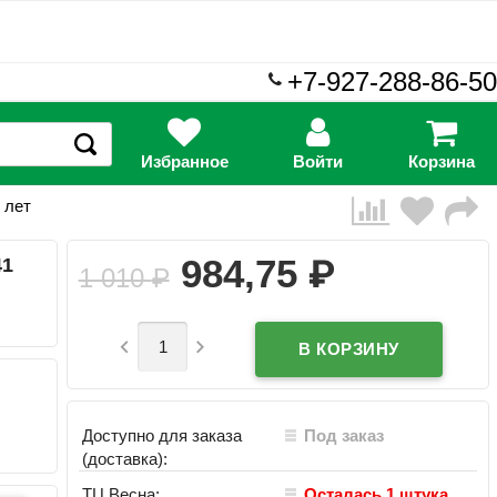
+7-927-288-86-50
Избранное
Войти
Корзина
 лет
₽
984,75
41
1 010
₽


Доступно для заказа
Под заказ
(доставка):
ТЦ Весна:
Осталась 1 штука