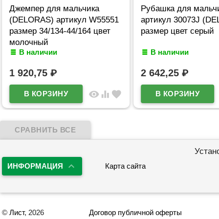
Джемпер для мальчика
Рубашка для мальч
(DELORAS) артикул W55551
артикул 30073J (D
размер 34/134-44/164 цвет
размер цвет серый
молочный
В наличии
В наличии
1 920,75
₽
2 642,25
₽
visibility
equalizer
favorite
Устан
ИНФОРМАЦИЯ
Карта сайта
©
Лист
, 2026
Договор публичной оферты