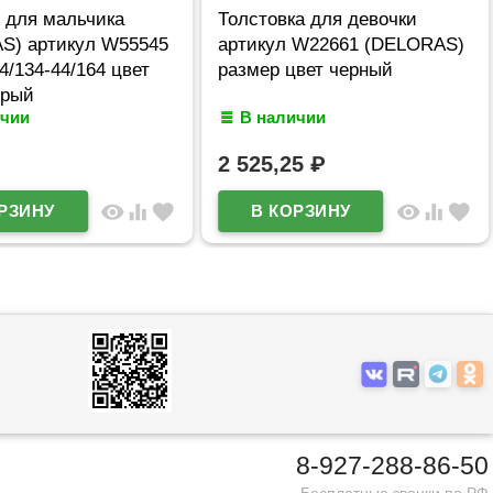
 для мальчика
Толстовка для девочки
S) артикул W55545
артикул W22661 (DELORAS)
4/134-44/164 цвет
размер цвет черный
ерый
ичии
В наличии
2 525,25
₽
visibility
equalizer
favorite
visibility
equalizer
favorite
8-927-288-86-50