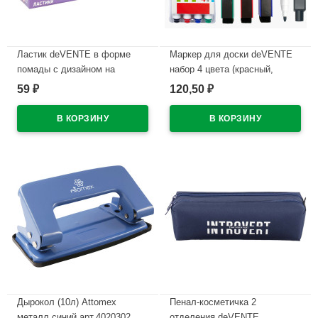
Ластик deVENTE в форме
Маркер для доски deVENTE
помады с дизайном на
набор 4 цвета (красный,
корпусе арт.8030619
синий, черный, зеленый) 2мм
59
120,50
₽
₽
колпачок со стирателем и
В наличии
магнитом для крепления
арт.5040605 (Ст.4)
В наличии
Дырокол (10л) Attomex
Пенал-косметичка 2
металл синий арт.4020302
отделения deVENTE