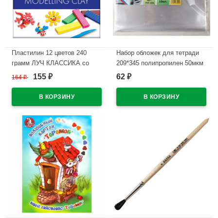
Пластилин 12 цветов 240
Набор обложек для тетради
грамм ЛУЧ КЛАССИКА со
209*345 полипропилен 50мкм
стеком картонная коробка арт
10 штук в наборе арт.Т50-10п
155
62
164
₽
₽
₽
7С331-08
В наличии
В наличии