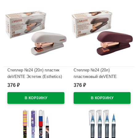
Степлер №24 (20л) пластик
Степлер №24 (20л)
deVENTE Эстетик (Esthetics)
пластиковый deVENTE
лавандово-пепельный с
Эстетик (Esthetics) бургунди с
376
376
₽
₽
антистеплером арт.4142518
антистеплером арт.4142517
(Ст.)
(Ст.)
В наличии
В наличии