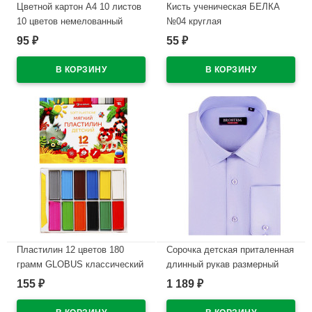
Цветной картон А4 10 листов
Кисть ученическая БЕЛКА
10 цветов немелованный
№04 круглая
односторонний Лилия
95
55
₽
₽
В наличии
Холдинг Теремок 220г/м арт
ЦКВТ301
В наличии
Пластилин 12 цветов 180
Сорочка детская приталенная
грамм GLOBUS классический
длинный рукав размерный
повышенной мягкости арт
ряд 30/122-128-36/158-164
155
1 189
₽
₽
ПЛ12Д
цвет сирень Brostem
арт.MO4708d**