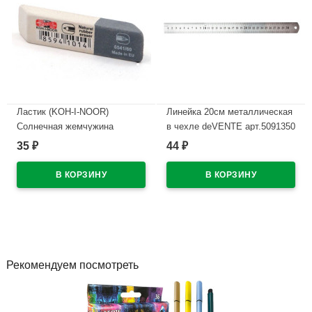
Ластик (KOH-I-NOOR)
Линейка 20см металлическая
Солнечная жемчужина
в чехле deVENTE арт.5091350
(Sunpearl) 60*13мм
35
44
₽
₽
В наличии
арт.6541/60-56
В наличии
Рекомендуем посмотреть