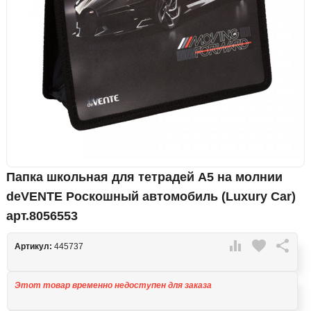
Папка школьная для тетрадей А5 на молнии
deVENTE Роскошный автомобиль (Luxury Car)
арт.8056553

favorite

Артикул:
445737
Этот товар временно недоступен для заказа