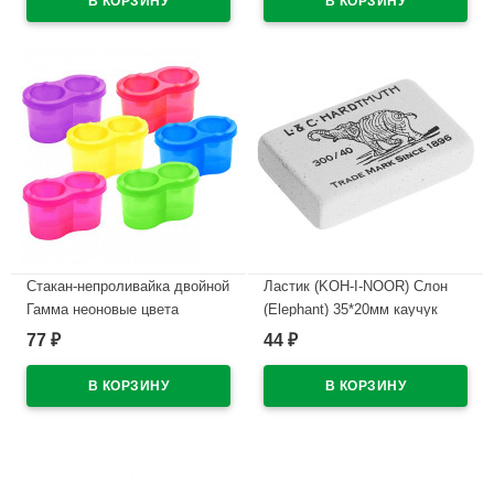
В наличии
В наличии
Стакан-непроливайка двойной
Ластик (KOH-I-NOOR) Слон
Гамма неоновые цвета
(Elephant) 35*20мм каучук
ассорти арт.10122040
арт.300/40-48
77
44
₽
₽
В наличии
В наличии