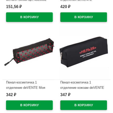
Интроверт (Introvert)
151,56
420
₽
₽
В наличии
210x60x60мм темно-синий
арт.7020669
В наличии
Пенал-косметичка 1
Пенал-косметичка 1
отделение deVENTE Моя
отделение кожзам deVENTE
Секретная сетка (My Secret
Нельзя ручка-петля
342
347
₽
₽
Mesh) черный с сердечками
215x80x50мм арт.7029615
210х60х60мм арт7029628
В наличии
В наличии