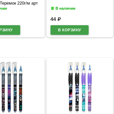
Теремок 220г/м арт
ичии
В наличии
44
₽