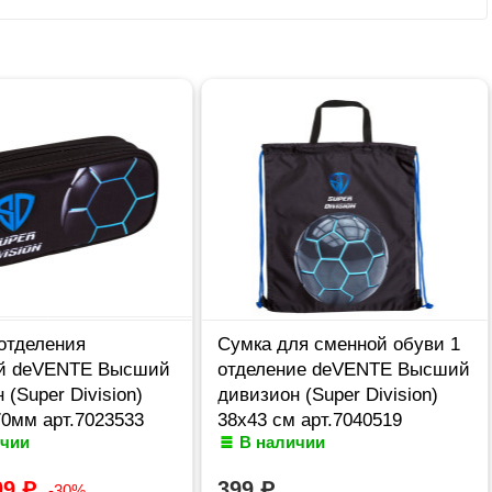
отделения
Сумка для сменной обуви 1
й deVENTE Высший
отделение deVENTE Высший
 (Super Division)
дивизион (Super Division)
0мм арт.7023533
38х43 см арт.7040519
ичии
В наличии
99
₽
399
₽
-30%