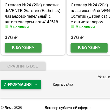
Степлер №24 (20л) пластик
Степлер №24 (20л)
deVENTE Эстетик (Esthetics)
пластиковый deVE
лавандово-пепельный с
Эстетик (Esthetics)
антистеплером арт.4142518
с антистеплером
В наличии
В наличии
(Ст.)
арт.4142517 (Ст.)
376
₽
376
₽
Устан
ИНФОРМАЦИЯ
Карта сайта
©
Лист
, 2026
Договор публичной оферты