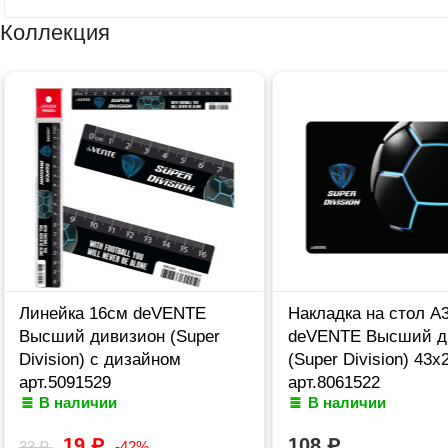
Коллекция
Линейка 16см deVENTE
Накладка на стол А
Высший дивизион (Super
deVENTE Высший д
Division) с дизайном
(Super Division) 43x
арт.5091529
арт.8061522
В наличии
В наличии
19
₽
108
₽
33
₽
-42%