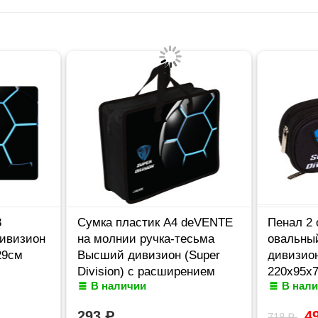
3
Сумка пластик А4 deVENTE
Пенал 2 
ивизион
на молнии ручка-тесьма
овальны
29см
Высший дивизион (Super
дивизион
Division) с расширением
220x95x7
В наличии
В нал
арт.8057510
293
₽
4
718
₽