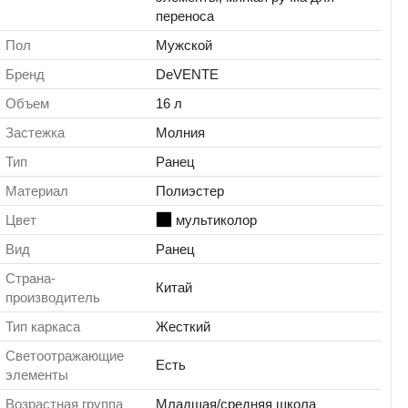
переноса
Пол
Мужской
Бренд
DeVENTE
Объем
16 л
Застежка
Молния
Тип
Ранец
Материал
Полиэстер
Цвет
мультиколор
Вид
Ранец
Страна-
Китай
производитель
Тип каркаса
Жесткий
Светоотражающие
Есть
элементы
Возрастная группа
Младшая/средняя школа