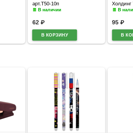
арт.Т50-10п
Холдинг 
В наличии
В нал
ЦКВТ301
62
₽
95
₽