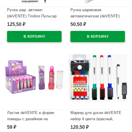
Ручка шар. автомат
Ручка шариковая
(deVENTE) Triolino Пульсар
автоматическая (deVENTE)
(Pulsar) н/
ПРОСТО БЕЛЫЙ (JUST
125,50
50,50
₽
₽
проз.корп.синий,0,7мм
WHITE) непрозрачный корпус,
арт.5070609 (Ст12)
каучуковый держатель,
синий, 0,5мм, масло
В наличии
арт.5070500 (Ст.12)
В наличии
Ластик deVENTE в форме
Маркер для доски deVENTE
помады с дизайном на
набор 4 цвета (красный,
корпусе арт.8030619
синий, черный, зеленый) 2мм
59
120,50
₽
₽
колпачок со стирателем и