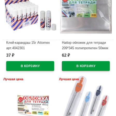
Клей-карандаш 15г Attomex
Набор обложек для тетради
арт.4042301
209*345 полипропилен 50мкм
10 штук в наборе арт.Т50-10п
37
62
₽
₽
В наличии
В наличии
Лучшая цена
Лучшая цена