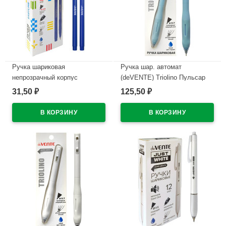
Ручка шариковая
Ручка шар. автомат
непрозрачный корпус
(deVENTE) Triolino Пульсар
(deVENTE) Простые линии
(Pulsar) н/
31,50
125,50
₽
₽
(EasyLine) синий, 0,7мм, игла
проз.корп.синий,0,7мм
синий корпус арт.5073626
арт.5070610 (Ст12)
В наличии
В наличии