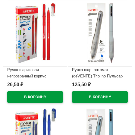
Ручка шариковая
Ручка шар. автомат
непрозрачный корпус
(deVENTE) Triolino Пульсар
(deVENTE) Простые линии
(Pulsar) н/
26,50
125,50
₽
₽
(EasyLine) красный, 0,7мм,
проз.корп.синий,0,7мм
игла красный корпус
арт.5070611 (Ст12)
арт.5073628
В наличии
В наличии