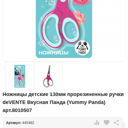
Ножницы детские 130мм прорезиненные ручки
deVENTE Вкусная Панда (Yummy Panda)
арт.8010507

favorite

Артикул:
445482