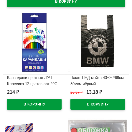
Карандаши цветные ЛУЧ
Пакет ПНД майка 43+20*69см
Классика 12 цветов арт.29С
30мкм чёрный
1710-08
WWW/World(Ст.50/500)
214
13,18
₽
20,97
₽
₽
В наличии
В наличии