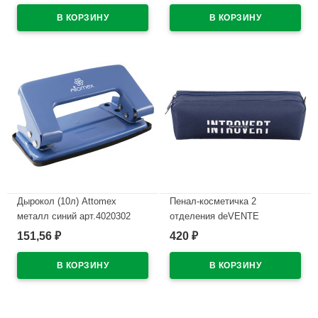
В наличии
магнитом для крепления
арт.5040605 (Ст.4)
В наличии
Дырокол (10л) Attomex
Пенал-косметичка 2
металл синий арт.4020302
отделения deVENTE
Интроверт (Introvert)
151,56
420
₽
₽
В наличии
210x60x60мм темно-синий
арт.7020669
В наличии