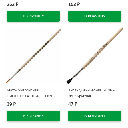
ФЛОРА арт.ПА3/10
стеком картонная коробка арт
252
153
₽
₽
7С304-08
В наличии
В наличии
Кисть живописная
Кисть ученическая БЕЛКА
СИНТЕТИКА НЕЙЛОН №02
№03 круглая
круглая
39
47
₽
₽
В наличии
В наличии