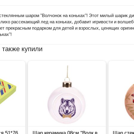
 стеклянным шаром "Волчонок на коньках"! Этот милый шарик д
, лихо рассекающий лед на коньках, добавит игривости и волш
анет прекрасным подарком для детей и взрослых, ценящих ориг
ьках"!
 также купили
я 51*76
Шар керамика 08см "Волк в
Шар стек