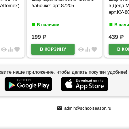
(Attomex)
бабочке" арт.87205
в Деда М
арт.КУ-8
В наличии
В нал
199
₽
439
₽
visibility
equalizer
favorite
visibility
equalizer
favorite
овите наше приложение, чтобы делать покупки удобнее!
email
admin@schoolseason.ru