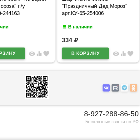
ороза" п/у
"Праздничный Дед Мороз"
0-244163
арт.КУ-65-254006
ичии
В наличии
334
₽
visibility
equalizer
favorite
visibility
equalizer
favorite
8-927-288-86-50
Бесплатные звонки по РФ