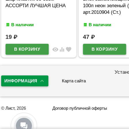
АССОРТИ ЛУЧШАЯ ЦЕНА
100л неон зеленый 
арт.2010904 (Ст.)
В наличии
В наличии
19
₽
47
₽
visibility
equalizer
favorite
Устан
ИНФОРМАЦИЯ
Карта сайта
©
Лист
, 2026
Договор публичной оферты