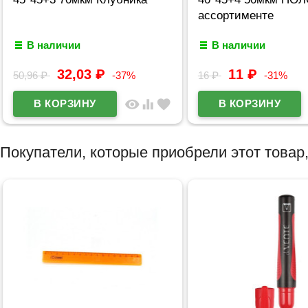
ассортименте
В наличии
В наличии
32,03
₽
11
₽
50,96
₽
-37%
16
₽
-31%
visibility
equalizer
favorite
Покупатели, которые приобрели этот товар,