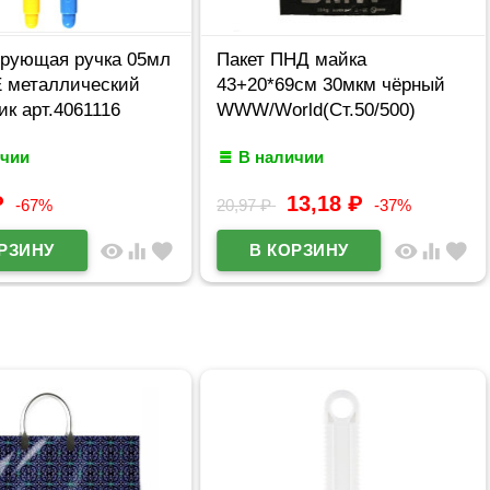
ирующая ручка 05мл
Пакет ПНД майка
 металлический
43+20*69см 30мкм чёрный
ик арт.4061116
WWW/World(Ст.50/500)
ичии
В наличии
₽
13,18
₽
-67%
20,97
₽
-37%
visibility
equalizer
favorite
visibility
equalizer
favorite