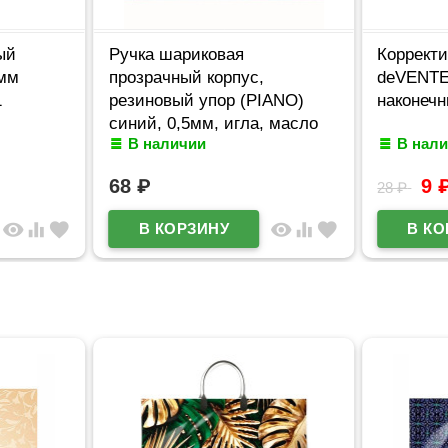
ый
Ручка шариковая
Коррект
мм
прозрачный корпус,
deVENTE
1
резиновый упор (PIANO)
наконечн
синий, 0,5мм, игла, масло
В наличии
В нал
арт.РТ-121-А (Ст.50/1200)
68
₽
9
28
₽
visibility
equalizer
favorite
visibility
equalizer
favorite