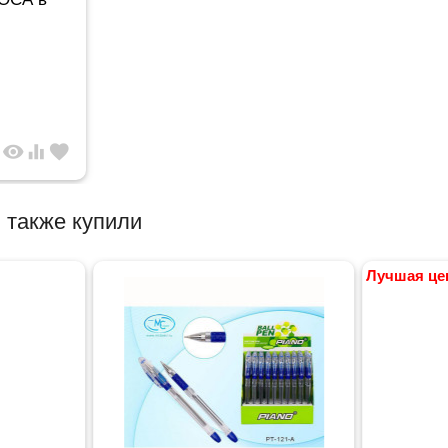
visibility
equalizer
favorite
 также купили
Лучшая це