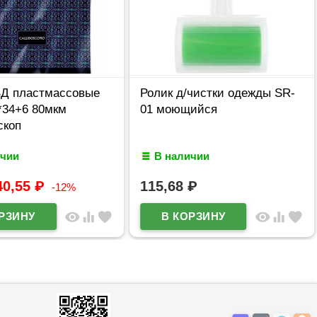
ВД пластмассовые
Ролик д/чистки одежды SR-
*34+6 80мкм
01 моющийся
скоп
ичии
В наличии
40,55
₽
115,68
₽
-12%
visibility
equalizer
favorite
visibility
equalizer
favorite