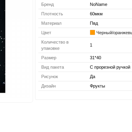
Бренд
NoName
Плотность
60мкм
Материал
Пвд
Цвет
Черный/оранжев
Количество в
1
упаковке
Размер
31*40
Вид пакета
С прорезной ручкой
Рисунок
Да
Дизайн
Фрукты