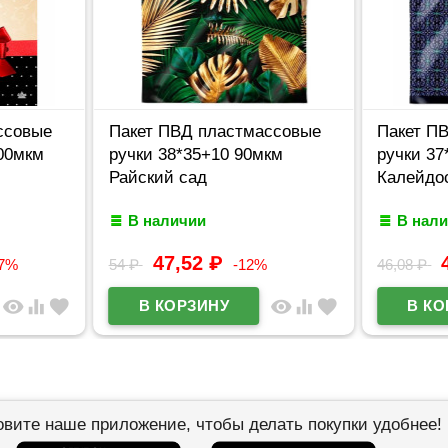
ссовые
Пакет ПВД пластмассовые
Пакет П
00мкм
ручки 38*35+10 90мкм
ручки 37
Райский сад
Калейдо
В наличии
В нал
47,52
₽
37%
54
₽
-12%
46,08
₽
visibility
equalizer
favorite
visibility
equalizer
favorite
овите наше приложение, чтобы делать покупки удобнее!