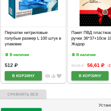
Перчатки нитриловые
Пакет ПВД пластма
голубые размер L 100 штук в
ручки 36*37+10см 1
упаковке
Жадор
В наличии
В наличии
512
₽
56,61
₽
90,06
₽
-
visibility
equalizer
favorite
Устан