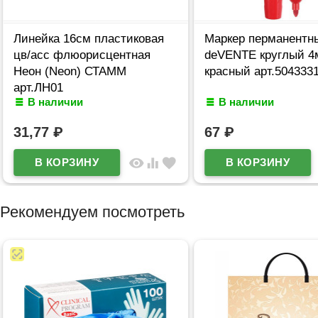
Линейка 16см пластиковая
Маркер перманентн
цв/асс флюорисцентная
deVENTE круглый 4
Неон (Neon) СТАММ
красный арт.504333
арт.ЛН01
В наличии
В наличии
31,77
₽
67
₽
visibility
equalizer
favorite
Рекомендуем посмотреть