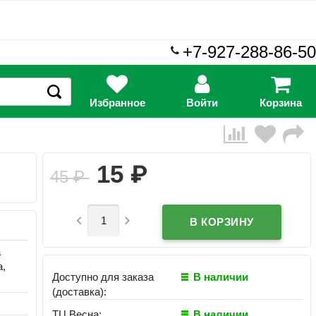
+7-927-288-86-50
Избранное
Войти
Корзина
₽
15
45
₽


а
а,
Доступно для заказа
В наличии
(доставка):
ТЦ Весна:
В наличии